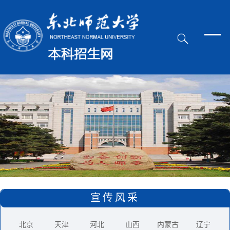
宣传风采
北京
天津
河北
山西
内蒙古
辽宁