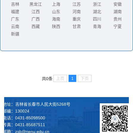
吉林
黑龙江
上海
江苏
浙江
安徽
福建
江西
山东
河南
湖北
湖南
广东
广西
海南
重庆
四川
贵州
云南
西藏
陕西
甘肃
青海
宁夏
新疆
上页
1
下页
共0条
地址：吉林省长春市人民大街5268号
邮编：130024
电话：0431-85098500
传真：0431-85687511
邮箱：zsb@nenu.edu.cn