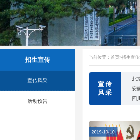
当前位置：
首页
>
招生宣传
招生宣传
北
宣传风采
宣传
安
风采
四
活动预告
2019-10-10