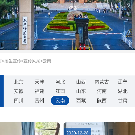
页
>
招生宣传
>
宣传风采
>
云南
北京
天津
河北
山西
内蒙古
辽宁
安徽
福建
江西
山东
河南
湖北
四川
贵州
云南
西藏
陕西
甘肃
2020-12-28