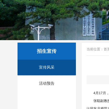
当前位置：
首
招生宣传
宣传风采
活动预告
4月17
张聪副教
认同东北师范