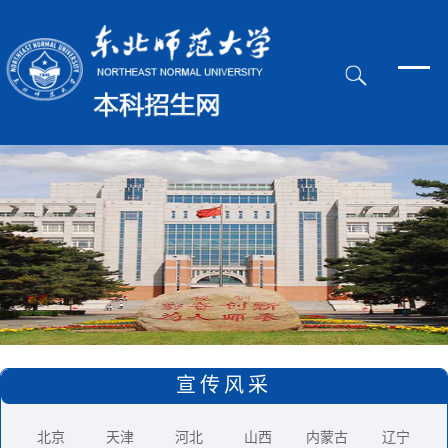
宣传风采
北京
天津
河北
山西
内蒙古
辽宁