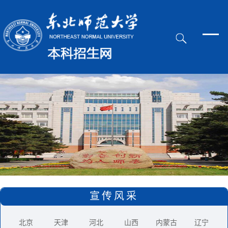
宣传风采
北京
天津
河北
山西
内蒙古
辽宁