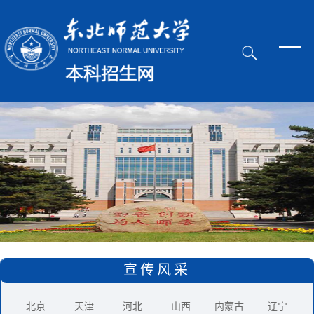
宣传风采
北京
天津
河北
山西
内蒙古
辽宁