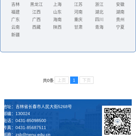
吉林
黑龙江
上海
江苏
浙江
安徽
福建
江西
山东
河南
湖北
湖南
广东
广西
海南
重庆
四川
贵州
云南
西藏
陕西
甘肃
青海
宁夏
新疆
上页
1
下页
共0条
地址：吉林省长春市人民大街5268号
邮编：130024
电话：0431-85098500
传真：0431-85687511
邮箱：zsb@nenu.edu.cn