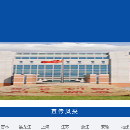
宣传风采
吉林
黑龙江
上海
江苏
浙江
安徽
福建