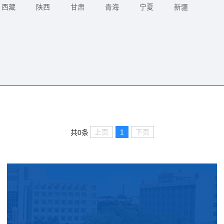
西藏
陕西
甘肃
青海
宁夏
新疆
上页
1
下页
共0条