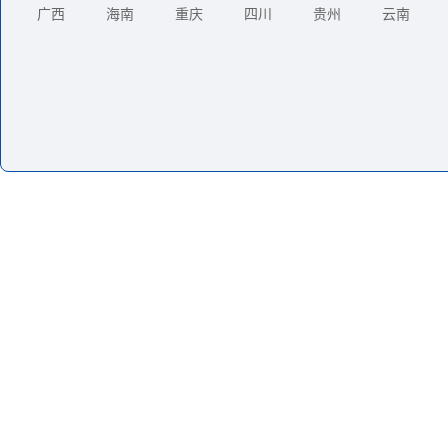
广西
海南
重庆
四川
贵州
云南
地址：吉林省长春市人民大街5268号
邮编：130024
电话：0431-85098500
传真：0431-85687511
邮箱：zsb@nenu.edu.cn