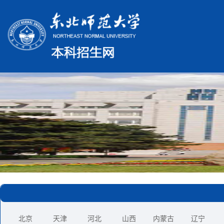
北京
天津
河北
山西
内蒙古
辽宁