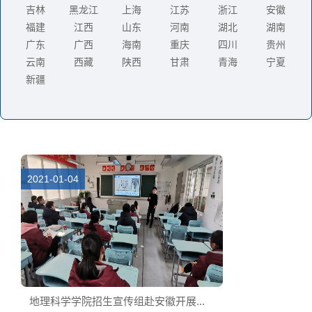
吉林
黑龙江
上海
江苏
浙江
安徽
福建
江西
山东
河南
湖北
湖南
广东
广西
海南
重庆
四川
贵州
云南
西藏
陕西
甘肃
青海
宁夏
新疆
2021-01-04
地理科学学院招生宣传组赴安徽开展...