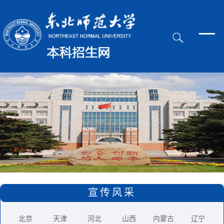
宣传风采
北京
天津
河北
山西
内蒙古
辽宁