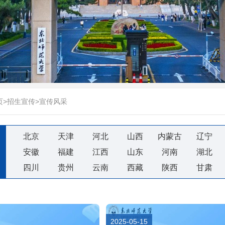
页
>
招生宣传
>
宣传风采
北京
天津
河北
山西
内蒙古
辽宁
安徽
福建
江西
山东
河南
湖北
四川
贵州
云南
西藏
陕西
甘肃
2025-05-15