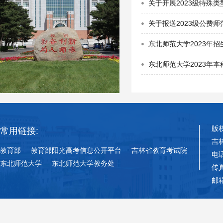
关于开展2023级特殊
关于报送2023级公费
东北师范大学2023年
东北师范大学2023年
版
常用链接:
吉
教育部
教育部阳光高考信息公开平台
吉林省教育考试院
电话
东北师范大学
东北师范大学教务处
传真
邮箱