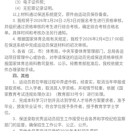
（3）电子证件照；
（4）无犯罪记录证明。
以上材料通过保送系统提交，原件由运动员保存备查。
3. 我校将于2026年1月24日-2月3日对报名考生进行资格审核，
并组织通过资格审核的考生进行综合考核，确定综合考核合格名
单。具体时间和考核办法另行通知。
4. 根据国家体育总局有关规定，我校于2026年2月4日17:00前
在保送系统中完成运动员保送材料的初次审核。
5. 各省（区、市）体育局，中央军委体育管理部门，总局各运
动项目管理中心或协会，对申请保送的运动员完成保送资格审核并
报国家体育总局科教司复核、公示。经教育部批准后，我校依据文
件办理录取手续。
四、其他
1．运动员若在申报过程中弄虚作假，经查实，取消当年申报或
录取资格，已入学者，取消其入学资格，并视情节轻重，依据《国
家教育考试违规处理办法》（教育部33号令）进行处理。
2．完成本科学习计划并且达到学校人才培养方案要求者，准予
毕业，颁发毕业证书；符合学位授予条件者，授予教育学学士学
位。
3．保送录取优秀运动员招生工作接受社会各界和学校纪检监察
部门的监督，确保招生工作公平、公正、公开。