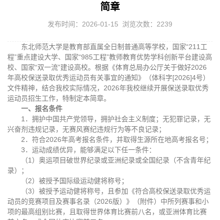
简章
发布时间：2026-01-15 浏览次数：
2239
东北师范大学是教育部直属全日制普通高等学校，国家“211工
程”重点建设大学、国家“985工程”教师教育优势学科创新平台建设高
校、国家“双一流”建设高校。根据《体育总局办公厅关于做好2026
年高校保送录取优秀运动员有关事宜的通知》（体科字[2026]4号）
文件精神，结合我校实际情况，2026年我校继续开展保送录取优秀
运动员招生工作，特制定本简章。
一、
报名条件
1．拥护中国共产党领导，拥护社会主义制度；无犯罪记录，无
兴奋剂违规记录，无赛风赛纪违规行为等不良记录；
2．符合2026年高考报名条件，并取得生源所在地高考报名号；
3．运动成绩优异，能够满足以下任一条件：
（1）奥运项目破世界纪录或亚洲纪录或全国纪录（不含青年纪
录）；
（2）被授予国际级运动健将称号；
（3）被授予运动健将称号，且参加《符合高校保送录取优秀运
动员的竞赛项目及赛事名录（2026版）》（附件）中所列赛事和小
项的最高组别比赛，且取得世界体育比赛前八名，或亚洲体育比赛