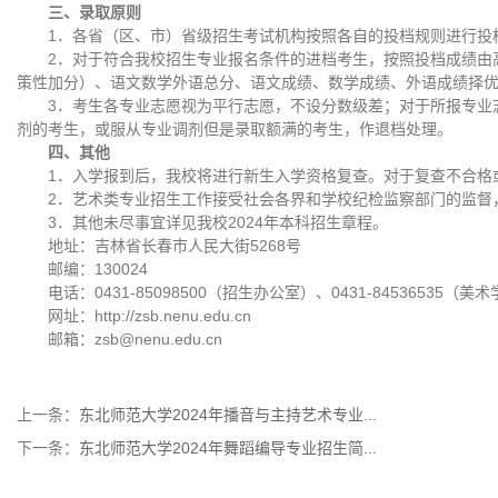
三、录取原则
1．各省（区、市）省级招生考试机构按照各自的投档规则进行投
2．对于符合我校招生专业报名条件的进档考生，按照投档成绩由
策性加分）、语文数学外语总分、语文成绩、数学成绩、外语成绩择
3．考生各专业志愿视为平行志愿，不设分数级差；对于所报专业
剂的考生，或服从专业调剂但是录取额满的考生，作退档处理。
四、其他
1．入学报到后，我校将进行新生入学资格复查。对于复查不合格
2．艺术类专业招生工作接受社会各界和学校纪检监察部门的监督
3．其他未尽事宜详见我校2024年本科招生章程。
地址：吉林省长春市人民大街5268号
邮编：130024
电话：0431-85098500（招生办公室）、0431-84536535（美
网址：http://zsb.nenu.edu.cn
邮箱：zsb@nenu.edu.cn
上一条：
东北师范大学2024年播音与主持艺术专业...
下一条：
东北师范大学2024年舞蹈编导专业招生简...
地址：吉林省长春市人民大街5268号