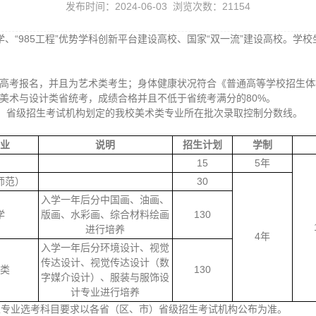
发布时间：2024-06-03 浏览次数：
21154
大学、“985工程”优势学科创新平台建设高校、国家“双一流”建设高校。
4年高考报名，并且为艺术类考生；身体健康状况符合《普通高等学校招生
年美术与设计类省统考，成绩合格并且不低于省统考满分的80%。
）省级招生考试机构划定的我校美术类专业所在批次录取控制分数线。
业
说明
招生计划
学制
15
5年
师范）
30
入学一年后分中国画、油画、
学
版画、水彩画、综合材料绘画
130
进行培养
4年
入学一年后分环境设计、视觉
传达设计、视觉传达设计（数
类
130
字媒介设计）、服装与服饰设
计专业进行培养
生专业选考科目要求以各省（区、市）省级招生考试机构公布为准。