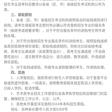
招生专业选考科目要求以各省（区、市）省级招生考试机构公布为
准。
三、录取原则
1．各省（区、市）省级招生考试机构按照各自的投档规则进行
投档；请考生填报高考志愿时务必确认符合我校招生专业的报名条
件（省统考成绩要求等），对于不符合报名条件的进档考生将作退
档处理。
2．对于符合我校招生专业报名条件的进档考生，按照投档成绩
由高到低顺序择优录取；若投档成绩相同，则依次比较省统考成
绩、高考文化课成绩（含政策性加分）、高考文化课成绩（不含政
策性加分）、语文数学外语总分、语文成绩、数学成绩、外语成绩
择优录取。
3．对于投档成绩低、所报专业录取额满的考生，作退档处理。
四、其他
1．入学报到后，我校将进行新生入学资格复查。对于复查不合
格或弄虚作假者，一经查实，按照教育部相关规定取消入学资格；
已经入学的，取消学籍。
2．艺术类专业招生工作接受社会各界和学校纪检监察部门的监
督，确保招生工作公平、公正、公开。
3．其他未尽事宜详见我校2024年本科招生章程。
地址：吉林省长春市人民大街5268号