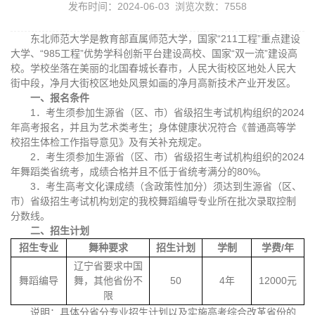
发布时间：2024-06-03 浏览次数：
7558
东北师范大学是教育部直属师范大学，国家“211工程”重点建设
大学、“985工程”优势学科创新平台建设高校、国家“双一流”建设高
校。学校坐落在美丽的北国春城长春市，人民大街校区地处人民大
街中段，净月大街校区地处风景如画的净月高新技术产业开发区。
一、报名条件
1．考生须参加生源省（区、市）省级招生考试机构组织的2024
年高考报名，并且为艺术类考生；身体健康状况符合《普通高等学
校招生体检工作指导意见》及有关补充规定。
2．考生须参加生源省（区、市）省级招生考试机构组织的2024
年舞蹈类省统考，成绩合格并且不低于省统考满分的80%。
3．考生高考文化课成绩（含政策性加分）须达到生源省（区、
市）省级招生考试机构划定的我校舞蹈编导专业所在批次录取控制
分数线。
二、招生计划
招生专业
舞种要求
招生计划
学制
学费/年
辽宁省要求中国
舞蹈编导
舞，其他省份不
50
4年
12000元
限
说明：具体分省分专业招生计划以及实施高考综合改革省份的