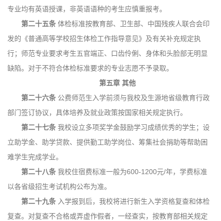
专业均有英语授课，非英语语种的考生应慎重报考。
第二十五条
体检标准按教育部、卫生部、中国残疾人联合会印
发的《普通高等学校招生体检工作指导意见》及有关补充规定执
行；师范专业要求考生五官端正、口齿伶俐、身体和头脸部无明显
缺陷。对于不符合体检标准要求的专业志愿不予录取。
第五章
其他
第二十六条
公费师范生入学前须与我校及生源地省级教育行政
部门签订协议，具体培养及就业政策按国家相关规定执行。
第二十七条
我校设立多项奖学金鼓励学习成绩优秀的学生；设
立助学金、助学贷款、提供勤工助学岗位、筹集社会捐助等帮助困
难学生完成学业。
第二十八条
我校住宿费标准一般为600-1200元/年，学费标准
以各省级招生考试机构公布为准。
第二十九条
入学报到后，我校将进行新生入学资格复查和体检
复查。对复查不合格或弄虚作假者，一经查实，按教育部相关规定