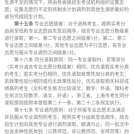
生源不足的情况下，将由各省级招生考试机构组织征集志
愿；征集志愿仍不足则将剩余计划调剂到其他生源质量好的
省份完成招生计划。
第十五条
专业志愿级差：对于进档考生，按照实考分
由高至低和专业志愿由先至后顺序，结合专业志愿分数级差
进行录取；第一、第二专业志愿之间级差
5分，第二、第三
专业志愿之间级差3分，其他专业志愿为平行志愿，有专业
志愿与服从专业调剂之间级差1分。
第十六条
同分录取原则：同一专业录取时，若等效分
（实考分减去专业志愿分数级差）相同，优先录取实考分高
的考生；若实考分仍相同，优先录取政策性加分高的考生；
若政策性加分相同或均无政策性加分，优先录取相关科目成
绩高的考生（文科考生依次比较语文、数学、外语，理科考
生依次比较数学、语文、外语）。浙江省、上海市考生同分
录取原则按照本章程第二十一条、第二十二条规定执行。
第十七条
专业调剂原则：对于所报专业志愿无法满足
并且服从专业调剂的考生，按照实考分由高至低顺序，结合
招生计划向其他专业进行调剂录取，额满为止。同一批次中
包含多种性质类别（公费师范、非公费师范、非师范等）的