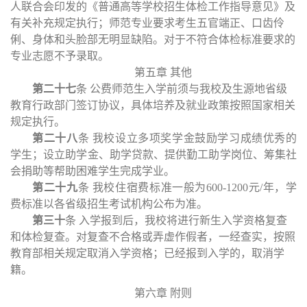
人联合会印发的《普通高等学校招生体检工作指导意见》及
有关补充规定执行；师范专业要求考生五官端正、口齿伶
俐、身体和头脸部无明显缺陷。对于不符合体检标准要求的
专业志愿不予录取。
第五章
其他
第二十
七
条
公费师范生入学前须与我校及生源地省级
教育行政部门签订协议，具体培养及就业政策按照国家相关
规定执行。
第二十
八
条
我校设立多项奖学金鼓励学习成绩优秀的
学生；设立助学金、助学贷款、提供勤工助学岗位、筹集社
会捐助等帮助困难学生完成学业。
第二十
九
条
我校住宿费标准一般为
600-1200元/年，学
费标准以各省级招生考试机构公布为准。
第
三十
条
入学报到后，我校将进行新生入学资格复查
和体检复查。对复查不合格或弄虚作假者，一经查实，按照
教育部相关规定取消入学资格；已经报到入学的，取消学
籍。
第六章
附则