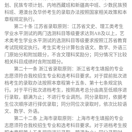
划、民族专项计划、内地西藏班和新疆高中班、少数民族预
科班、港澳台及华侨考生的录取办法按照国家相关政策和本
章程规定执行。
第二十条
江苏省录取原则：江苏省文史、理工类考生
学业水平测试的两门选测科目等级要求达到
AB及以上，艺
术类考生学业水平测试的选测科目等级要求按照江苏省教育
考试院规定执行
。考生实考分计算包含语文、数学、外语三
门原始分和附加题分，不含文理科奖励分；同分情况下比较
相关科目成绩时含附加题分。
第二十一条
浙江省录取原则：浙江省考生填报的专业
志愿须符合我校招生专业和选考科目要求。对于提前批次进
档考生的录取办法按照本章程第十五条、第十七条规定执
行。对于平行批次进档考生，按照高考总分由高至低顺序进
行录取，额满为止；不进行专业调剂。同分录取时，依据考
生位次顺序进行择优录取；同分同位次录取时，依次比较语
文、数学、外语。
第二十二条
上海市录取原则：上海市考生填报的专业
志愿须符合我校招生专业和选考科目要求。对于进档考生按