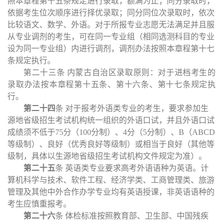
照本章程第十五条规定进行录取，额满为止；同分录取时，
依据考生位次顺序进行择优录取；同分同位次录取时，依次
比较语文、数学、外语。对于所报专业志愿无法满足并且服
从专业调剂的考生，可在同一专业组（相同选测科目的专业
设为同一专业组）内进行调剂，调剂办法按照本章程第十七
条规定执行。
第二十三条
内蒙古自治区录取原则：对于进档考生的
录取办法按本章程第十五条、第十六条、第十七条规定执
行。
第二十
四
条
对于报考外语类专业的考生，要求参加生
源地省级招生考试机构统一组织的外语口试，并且外语口试
成绩须不低于
75分（100分制）、4分（5分制）、B（ABCD
等级制）、良好（优秀良好等级制）或相当于良好（其他等
级制，具体以生源地省级招生考试机构文件规定为准）。
第二十
五
条
英语类专业要求高考外语语种为英语。计
算机科学与技术、软件工程、经济学类、工商管理类、旅游
管理及其他中外合作办学专业均有英语授课，非英语语种的
考生应慎重报考。
第二十
六
条
体检标准按照教育部、卫生部、中国残疾