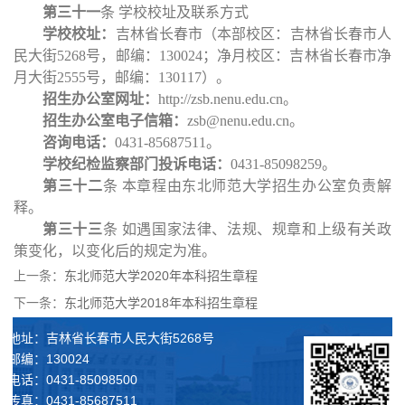
第三十
一
条
学校校址及联系方式
学校校址：
吉林省长春市（本部校区：吉林省长春市人
民大街
5268号，邮编：130024；净月校区：吉林省长春市净
月大街2555号，邮编：130117）。
招生办公室网址：
http://zsb.nenu.edu.cn。
招生办公室电子信箱：
zsb@nenu.edu.cn。
咨询电话：
0431-85687511。
学校纪检监察部门投诉电话：
0431-85098259。
第三十
二
条
本章程由东北师范大学招生办公室负责解
释。
第三十
三
条
如遇国家法律、法规、规章和上级有关政
策变化，以变化后的规定为准。
上一条：
东北师范大学2020年本科招生章程
下一条：
东北师范大学2018年本科招生章程
地址：吉林省长春市人民大街5268号
邮编：130024
电话：0431-85098500
传真：0431-85687511