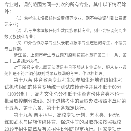
专业时，调剂范围为同一批次的所有专业，其中以下情况除
外：
（1）若考生未填报任何公费师范专业，则不会被调剂到公费师
范专业；
（2）若考生未填报任何少数民族预科专业，则不会被调剂到少
数民族预科专业；
（3）中外合作办学专业只录取填报本专业志愿的考生，不接受
专业调剂。
浙江省、上海市考生专业调剂原则按照本章程第二十一条、第
二十二条规定执行。
对于所报专业志愿无法满足并且不服从专业调剂、服从专业调
剂但是不符合调剂原则或录取额满的考生，作退档处理。
第十八条
体育教育专业考生须参加生源地省级招生考
试机构组织的体育专项统一测试成绩合格并且不低于
80分
（100分制）、高考文化总分不低于生源省份体育类本科一
批录取控制分数线。对于进档考生的录取办法按照本章程第
十五条、第十六条、第十七条规定执行。
第十九条
自主招生、高校专项计划、艺术类、运动训
练和武术与民族传统体育、保送生等的录取办法按照我校
2019年招生简章
及有关招生说明的规定执行。国家专项计