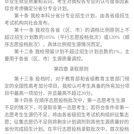
毕业生就业质量和去向、考生对我校各专业的认可度等因素
综合考虑确定分省分专业计划。
第十条
我校本科分省分专业招生计划，由各省级招生
考试机构向社会发布。
第十一条
我校在各省（区、市）的调档比例原则上不
超过招生计划数的
105%（平行志愿投档批次）或120%（顺
序志愿投档批次），具体比例视生源情况而定。
第十二条
我校预留计划不超过招生计划总数的
1%，主
要用于各省（区、市）生源质量调控。
第四章
录取原则
第十三条
投档时，对于教育部和省级教育主管部门规
定的全国性高考加分项目，我校认可考生具备的所有加分项
目中最高一项加分，并且最高不超过
20分。
第十四条
在顺序志愿投档批次中，第一志愿考生生源
不足的情况下，可录取非第一志愿考生；若符合条件非第一
志愿考生生源仍不足，将由各省级招生考试机构组织征集志
愿；征集志愿仍不足则将剩余计划调剂到其他生源质量好的
省份完成招生计划。在平行志愿投档录取批次中，首次投档