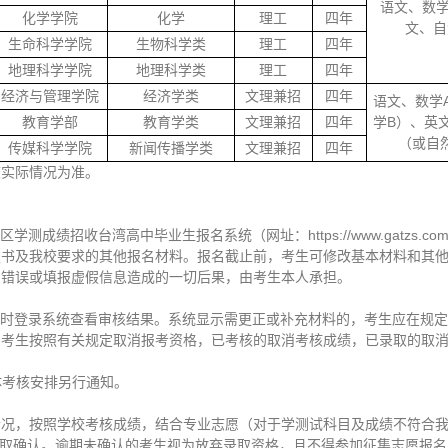
语文、数学
化学学院
化学
理工
四年
文、自
生命科学学院
生物科学类
理工
四年
地理科学学院
地理科学类
理工
四年
经济与管理学院
经济学类
文理兼招
四年
语文、数学
教育学部
教育学类
文理兼招
四年
学B）、英
（或自
传媒科学学院
新闻传播学类
文理兼招
四年
校实际情况为准。
测成绩招收台湾高中毕业生报名系统（网址：https://www.gatzs.c
权书及我校要求的其他报名材料。报名截止前，考生可修改基本材料和其
息错误或填报虚假信息造成的一切后果，由考生本人承担。
生应及时登录系统查看审核结果。系统显示需更正或补充材料的，考生应在
的考生按照有关规定取消报考资格，已考核的取消考核成绩，已录取的取
具体考核安排另行通知。
情况，按照学校考核成绩，结合专业志愿（对于学测试科目及成绩不符合
行录取确认。逾期未确认的考生视为放弃录取资格，且不得参加征集志愿报名