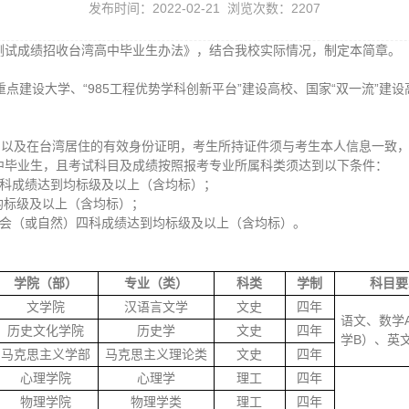
发布时间：2022-02-21 浏览次数：
2207
力测试成绩招收台湾高中毕业生办法》，结合我校实际情况，制定本简章。
”重点建设大学、“985工程优势学科创新平台”建设高校、国家“双一流”
、以及在台湾居住的有效身份证明，考生所持证件须与考生本人信息一致
高中毕业生，且考试科目及成绩按照报考专业所属科类须达到以下条件：
四科成绩达到均标级及以上（含均标）；
均标级及以上（含均标）；
社会（或自然）四科成绩达到均标级及以上（含均标）。
学院（部）
专业（类）
科类
学制
科目要
文学院
汉语言文学
文史
四年
语文、数学
历史文化学院
历史学
文史
四年
学B）、英
马克思主义学部
马克思主义理论类
文史
四年
心理学院
心理学
理工
四年
物理学院
物理学类
理工
四年