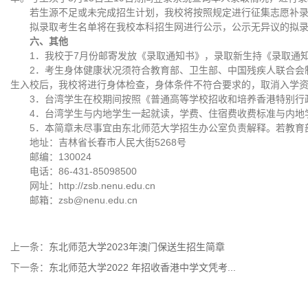
若生源不足或未完成招生计划，我校将按照规定进行征集志愿补
拟录取考生名单将在我校本科招生网进行公示，公示无异议的拟
六、其他
1．我校于7月份邮寄发放《录取通知书》，录取新生持《录取通
2．考生身体健康状况须符合教育部、卫生部、中国残疾人联合会
生入校后，我校将进行身体检查，身体条件不符合要求的，取消入学
3．台湾学生在校期间按照《普通高等学校招收和培养香港特别行
4．台湾学生与内地学生一起就读，学费、住宿费收费标准与内地
5．本简章未尽事宜由东北师范大学招生办公室负责解释。若教育
地址：吉林省长春市人民大街5268号
邮编：130024
电话：86-431-85098500
网址：http://zsb.nenu.edu.cn
邮箱：zsb@nenu.edu.cn
上一条：
东北师范大学2023年澳门保送生招生简章
下一条：
东北师范大学2022 年招收香港中学文凭考...
地址：吉林省长春市人民大街5268号