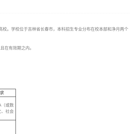
建设高校。学校位于吉林省长春市，本科招生专业分布在校本部和净月两个
，且在有效期之内。
求
A（或数
文、社会