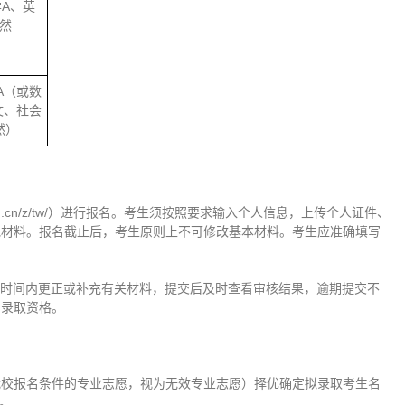
A、英
然
A（或数
文、社会
然）
om.cn/z/tw/）进行报名。考生须按照要求输入个人信息，上传个人证件、
他材料。报名截止后，考生原则上不可修改基本材料。考生应准确填写
规定时间内更正或补充有关材料，提交后及时查看审核结果，逾期提交不
消录取资格。
我校报名条件的专业志愿，视为无效专业志愿）择优确定拟录取考生名
。