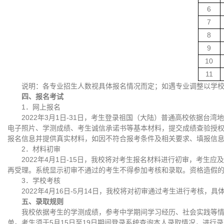
6
7
8
9
10
11
说明：各专业招生人数视具体报名情况而定；如遇专业调整以学
四、报名考试
1．网上报名
2022年3月1日-31日，考生登录祖国（大陆）普通高校依据台湾地区学
电子照片、学测成绩、考生诚信承诺书等基本材料，提交成绩查验授
报名信息并提供真实材料，如因不符合报考条件及相关要求、填报信
2．材料初审
2022年4月1日-15日，我校将对考生报名材料进行初审，考
再受理。系统显示初审不通过的考生不得参加考核和录取。资格造假
3．学校考核
2022年4月16日-5月14日，我校将对初审通过考生进行考核，
五、录取规则
我校依据考生的学测成绩，参考中学期间学习经历、社会实践等
单。考生须于5月15日至19日期间登录系统查询本人录取情况，进