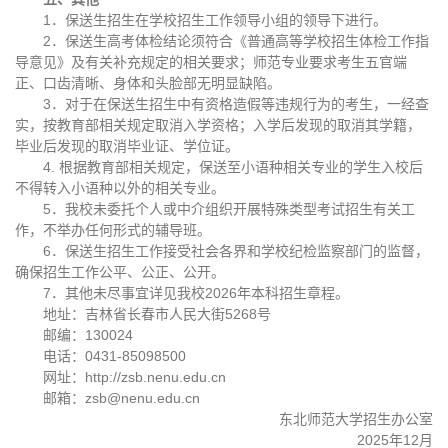
1．保送生招生在学校招生工作领导小组的领导下进行。
2．保送生高考体检结论须符合《普通高等学校招生体检工作指
导意见》及有关补充规定的相关要求；师范专业要求考生五官端
正、口齿清晰、身体和头脸部无明显缺陷。
3．对于在保送生招生中有资格造假等违规行为的考生，一经查
实，按教育部相关规定取消入学资格；入学后发现的取消其学籍，
毕业后发现的取消毕业证、学位证。
4. 根据教育部相关规定，保送至小语种相关专业的学生入校后
不得转入小语种以外的相关专业。
5．我校未委托个人或中介组织开展特殊类型考试招生有关工
作，不举办任何形式的辅导班。
6．保送生招生工作接受社会各界和学校纪检监察部门的监督，
确保招生工作公平、公正、公开。
7．其他未尽事宜详见我校2026年本科招生章程。
地址：吉林省长春市人民大街5268号
邮编：130024
电话：0431-85098500
网址：http://zsb.nenu.edu.cn
邮箱：zsb@nenu.edu.cn
东北师范大学招生办公室
2025年12月