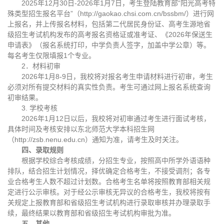
2025年12月30日-2026年1月7日，考生登陆教育部“阳光高考特
殊类型招生报名平台”（http://gaokao.chsi.com.cn/bssbm/）进行网
上报名，并上传报名材料，包括第二代居民身份证、高考生源地省
级招生考试机构发布的高考报名资格证或准考证、《2026年保送生
申请表》（报名系统打印，中学负责人签字，加盖中学公章）等。
每名考生仅限填报1个专业。
2．材料初审
2026年1月8-9日，我校将对报名考生申请材料进行初审，考生
必须对所有提交材料的真实性负责。考生可通过网上报名系统查询
初审结果。
3. 学校考核
2026年1月12日以后，我校将对初审通过考生进行面试考核，
具体时间及考核安排以东北师范大学本科招生网
（http://zsb.nenu.edu.cn）通知为准，请考生及时关注。
四、录取规则
根据学校综合考核成绩，分招生专业，按照高中所学外语语种
排队，结合招生计划情况，择优确定合格考生，不接受调剂；各专
业合格考生人数不超过计划数。合格考生名单将按照教育部相关规
定进行公示审核。对于经公示审核无异议的合格考生，我校将按有
关规定上报教育部和省级招生考试机构进行录取审核并办理录取手
续，最终结果以教育部和省级招生考试机构审批为准。
五、其他