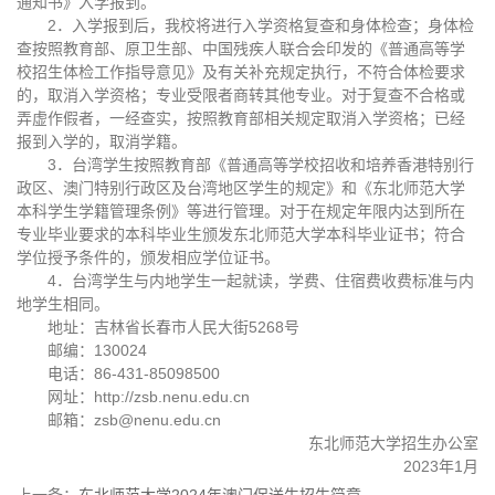
通知书》入学报到。
2．入学报到后，我校将进行入学资格复查和身体检查；身体检
查按照教育部、原卫生部、中国残疾人联合会印发的《普通高等学
校招生体检工作指导意见》及有关补充规定执行，不符合体检要求
的，取消入学资格；专业受限者商转其他专业。对于复查不合格或
弄虚作假者，一经查实，按照教育部相关规定取消入学资格；已经
报到入学的，取消学籍。
3．台湾学生按照教育部《普通高等学校招收和培养香港特别行
政区、澳门特别行政区及台湾地区学生的规定》和《东北师范大学
本科学生学籍管理条例》等进行管理。对于在规定年限内达到所在
专业毕业要求的本科毕业生颁发东北师范大学本科毕业证书；符合
学位授予条件的，颁发相应学位证书。
4．台湾学生与内地学生一起就读，学费、住宿费收费标准与内
地学生相同。
地址：吉林省长春市人民大街5268号
邮编：130024
电话：86-431-85098500
网址：http://zsb.nenu.edu.cn
邮箱：zsb@nenu.edu.cn
东北师范大学招生办公室
2023年1月