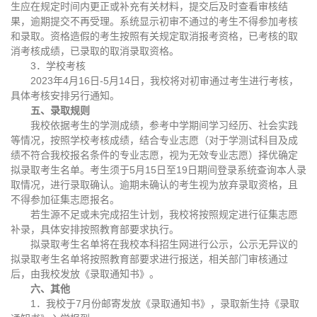
生应在规定时间内更正或补充有关材料，提交后及时查看审核结
果，逾期提交不再受理。系统显示初审不通过的考生不得参加考核
和录取。资格造假的考生按照有关规定取消报考资格，已考核的取
消考核成绩，已录取的取消录取资格。
3．学校考核
2023年4月16日-5月14日，我校将对初审通过考生进行考核，
具体考核安排另行通知。
五、录取规则
我校依据考生的学测成绩，参考中学期间学习经历、社会实践
等情况，按照学校考核成绩，结合专业志愿（对于学测试科目及成
绩不符合我校报名条件的专业志愿，视为无效专业志愿）择优确定
拟录取考生名单。考生须于5月15日至19日期间登录系统查询本人录
取情况，进行录取确认。逾期未确认的考生视为放弃录取资格，且
不得参加征集志愿报名。
若生源不足或未完成招生计划，我校将按照规定进行征集志愿
补录，具体安排按照教育部要求执行。
拟录取考生名单将在我校本科招生网进行公示，公示无异议的
拟录取考生名单将按照教育部要求进行报送，相关部门审核通过
后，由我校发放《录取通知书》。
六、其他
1．我校于7月份邮寄发放《录取通知书》，录取新生持《录取