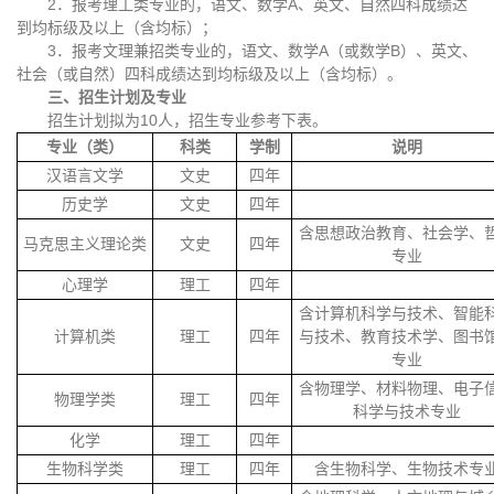
2．报考理工类专业的，语文、数学A、英文、自然四科成绩达
到均标级及以上（含均标）；
3．报考文理兼招类专业的，语文、数学A（或数学B）、英文、
社会（或自然）四科成绩达到均标级及以上（含均标）。
三、招生计划及专业
招生计划拟为10人，招生专业参考下表。
专业（类）
科类
学制
说明
汉语言文学
文史
四年
历史学
文史
四年
含思想政治教育、社会学、
马克思主义理论类
文史
四年
专业
心理学
理工
四年
含计算机科学与技术、智能
计算机类
理工
四年
与技术、教育技术学、图书
专业
含物理学、材料物理、电子
物理学类
理工
四年
科学与技术专业
化学
理工
四年
生物科学类
理工
四年
含生物科学、生物技术专