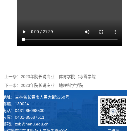
上一条：
2023年院长说专业—体育学院（冰雪学院...
下一条：
2023年院长说专业—地理科学学院
地址：吉林省长春市人民大街5268号
邮编：130024
电话：0431-85098500
传真：0431-85687511
邮箱：zsb@nenu.edu.cn
二维码
版权所有©东北师范大学招生办公室