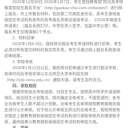
2025年12月30日-2026年1月7日，考生登陆教育部“阳光高考特
殊类型招生报名平台”（http://gaokao.chsi.com.cn/bssbm/）进行网
上报名，并上传报名材料，包括第二代居民身份证、高考生源地省
级招生考试机构发布的高考报名资格证或准考证、《2026年保送生
申请表》（报名系统打印，中学负责人签字，加盖中学公章）等。
每名考生仅限填报1个专业。
2．材料初审
2026年1月8-9日，我校将对报名考生申请材料进行初审，考生
必须对所有提交材料的真实性负责。考生可通过网上报名系统查询
初审结果。
3. 学校考核
2026年1月12日以后，我校将对初审通过考生进行面试考核，
具体时间及考核安排以东北师范大学本科招生网
（http://zsb.nenu.edu.cn）通知为准，请考生及时关注。
四、录取规则
根据学校综合考核成绩，分招生专业，按照高中所学外语语种
排队，结合招生计划情况，择优确定合格考生，不接受调剂；各专
业合格考生人数不超过计划数。合格考生名单将按照教育部相关规
定进行公示审核。对于经公示审核无异议的合格考生，我校将按有
关规定上报教育部和省级招生考试机构进行录取审核并办理录取手
续，最终结果以教育部和省级招生考试机构审批为准。
五、其他