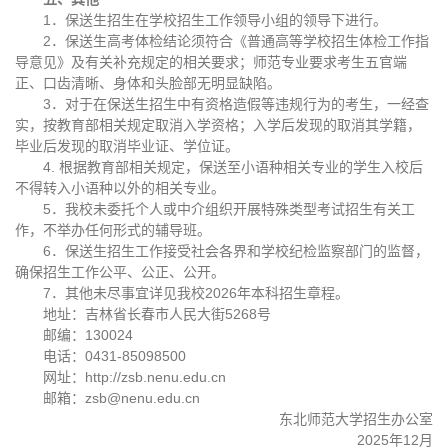
1．保送生招生在学校招生工作领导小组的领导下进行。
2．保送生高考体检结论须符合《普通高等学校招生体检工作指
导意见》及有关补充规定的相关要求；师范专业要求考生五官端
正、口齿清晰、身体和头脸部无明显缺陷。
3．对于在保送生招生中有资格造假等违规行为的考生，一经查
实，按教育部相关规定取消入学资格；入学后发现的取消其学籍，
毕业后发现的取消毕业证、学位证。
4. 根据教育部相关规定，保送至小语种相关专业的学生入校后
不得转入小语种以外的相关专业。
5．我校未委托个人或中介组织开展特殊类型考试招生有关工
作，不举办任何形式的辅导班。
6．保送生招生工作接受社会各界和学校纪检监察部门的监督，
确保招生工作公平、公正、公开。
7．其他未尽事宜详见我校2026年本科招生章程。
地址：吉林省长春市人民大街5268号
邮编：130024
电话：0431-85098500
网址：http://zsb.nenu.edu.cn
邮箱：zsb@nenu.edu.cn
东北师范大学招生办公室
2025年12月