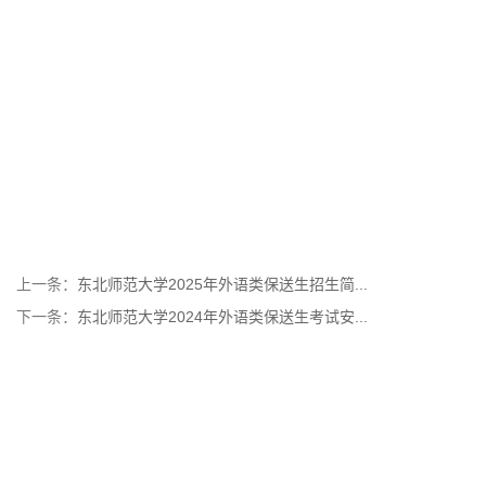
上一条：
东北师范大学2025年外语类保送生招生简...
下一条：
东北师范大学2024年外语类保送生考试安...
地址：吉林省长春市人民大街5268号
邮编：130024
电话：0431-85098500
传真：0431-85687511
邮箱：zsb@nenu.edu.cn
版权所有©东北师范大学招生办公室