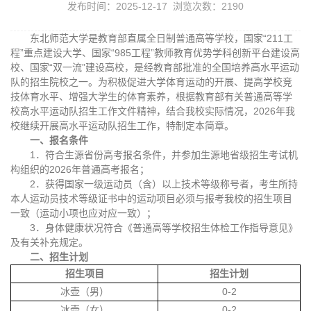
发布时间：2025-12-17 浏览次数：
2190
东北师范大学是教育部直属全日制普通高等学校，国家“211工
程”重点建设大学、国家“985工程”教师教育优势学科创新平台建设高
校、国家“双一流”建设高校，是经教育部批准的全国培养高水平运动
队的招生院校之一。为积极促进大学体育运动的开展、提高学校竞
技体育水平、增强大学生的体育素养，根据教育部有关普通高等学
校高水平运动队招生工作文件精神，结合我校实际情况，2026年我
校继续开展高水平运动队招生工作，特制定本简章。
一、报名条件
1．符合生源省份高考报名条件，并参加生源地省级招生考试机
构组织的2026年普通高考报名；
2．获得国家一级运动员（含）以上技术等级称号者，考生所持
本人运动员技术等级证书中的运动项目必须与报考我校的招生项目
一致（运动小项也应对应一致）；
3．身体健康状况符合《普通高等学校招生体检工作指导意见》
及有关补充规定。
二、招生计划
招生项目
招生
计划
冰壶（男）
0-2
冰壶（女）
0-2