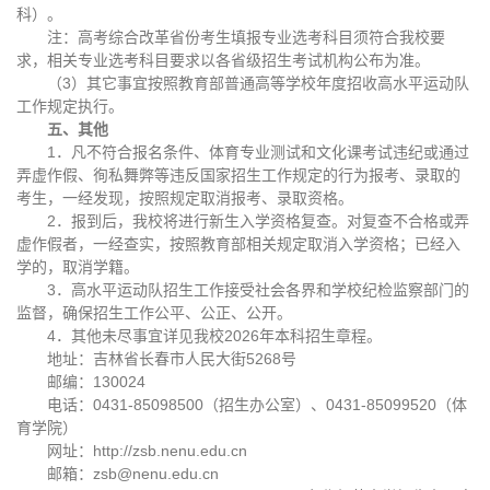
科）。
注：高考综合改革省份考生填报专业选考科目须符合我校要
求，相关专业选考科目要求以各省级招生考试机构公布为准。
（3）其它事宜按照教育部普通高等学校年度招收高水平运动队
工作规定执行。
五、其他
1．凡不符合报名条件、体育专业测试和文化课考试违纪或通过
弄虚作假、徇私舞弊等违反国家招生工作规定的行为报考、录取的
考生，一经发现，按照规定取消报考、录取资格。
2．报到后，我校将进行新生入学资格复查。对复查不合格或弄
虚作假者，一经查实，按照教育部相关规定取消入学资格；已经入
学的，取消学籍。
3．高水平运动队招生工作接受社会各界和学校纪检监察部门的
监督，确保招生工作公平、公正、公开。
4．其他未尽事宜详见我校2026年本科招生章程。
地址：吉林省长春市人民大街5268号
邮编：130024
电话：0431-85098500（招生办公室）、0431-85099520（体
育学院）
网址：http://zsb.nenu.edu.cn
邮箱：zsb@nenu.edu.cn