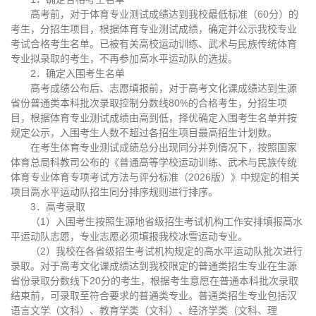
高考前，对于体育专业测试成绩达到我校最低标准（60分）的
考生，分招生项目，根据体育专业测试成绩，确定并公示我校专业
考试合格考生名单。已被有关高校运动训练、武术与民族传统体育
专业拟录取的考生，不再参加高水平运动队的选拔。
2．确定入围考生名单
高考成绩公布后、志愿填报前，对于高考文化课成绩达到生源
省份普通类本科批次录取控制分数线80%的合格考生，分招生项
目，根据体育专业测试成绩由高到低，择优确定入围考生名单并按
规定公示，入围考生人数不超过各招生项目最高招生计划数。
在考生体育专业测试成绩总分出现同分并列情况下，按照国家
体育总局科教司公布的《普通高等学校运动训练、武术与民族传统
体育专业体育专项考试方法与评分标准（2026版）》中规定的相关
项目高水平运动队招生同分排序规则进行排序。
3．高考录取
（1）入围考生按照生源地省级招生考试机构工作安排填报高水
平运动队志愿，专业志愿必须填报我校冰雪运动专业。
（2）我校在各省级招生考试机构规定的高水平运动队批次进行
录取。对于高考文化课成绩达到我校限定的普通类招生专业在生源
省份录取分数线下20分的考生，根据考生意愿在普通本科批次录取
结束前，可录取至符合要求的普通类专业。普通类招生专业包括汉
语言文学（文科）、教育学类（文科）、经济学类（文科、理