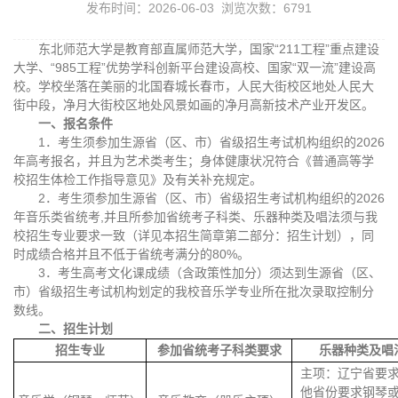
发布时间：2026-06-03 浏览次数：
6791
东北师范大学是教育部直属师范大学，国家“211工程”重点建设
大学、“985工程”优势学科创新平台建设高校、国家“双一流”建设高
校。学校坐落在美丽的北国春城长春市，人民大街校区地处人民大
街中段，净月大街校区地处风景如画的净月高新技术产业开发区。
一、报名条件
1．考生须参加生源省（区、市）省级招生考试机构组织的2026
年高考报名，并且为艺术类考生；身体健康状况符合《普通高等学
校招生体检工作指导意见》及有关补充规定。
2．考生须参加生源省（区、市）省级招生考试机构组织的2026
年音乐类省统考,并且所参加省统考子科类、乐器种类及唱法须与我
校招生专业要求一致（详见本招生简章第二部分：招生计划），同
时成绩合格并且不低于省统考满分的80%。
3．考生高考文化课成绩（含政策性加分）须达到生源省（区、
市）省级招生考试机构划定的我校音乐学专业所在批次录取控制分
数线。
二、招生计划
招生专业
参加
省统考子科类要求
乐器种类及唱
主项：辽宁省要
他省份要求钢琴