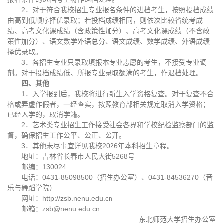
2．对于符合我校招生专业报名条件的进档考生，按照投档成绩
由高到低顺序择优录取；若投档成绩相同，则依次比较省统考成
绩、高考文化课成绩（含政策性加分）、高考文化课成绩（不含政
策性加分）、语文数学外语总分、语文成绩、数学成绩、外语成绩
择优录取。
3．各招生专业只录取填报本专业志愿的考生，不接受专业调
剂。对于投档成绩低、所报专业录取额满的考生，作退档处理。
四、其他
1．入学报到后，我校将进行新生入学资格复查。对于复查不合
格或弄虚作假者，一经查实，按照教育部相关规定取消入学资格；
已经入学的，取消学籍。
2．艺术类专业招生工作接受社会各界和学校纪检监察部门的监
督，确保招生工作公平、公正、公开。
3．其他未尽事宜详见我校2026年本科招生章程。
地址：吉林省长春市人民大街5268号
邮编：130024
电话：0431-85098500（招生办公室）、0431-84536270（音
乐与舞蹈学院）
网址：http://zsb.nenu.edu.cn
邮箱：zsb@nenu.edu.cn
东北师范大学招生办公室