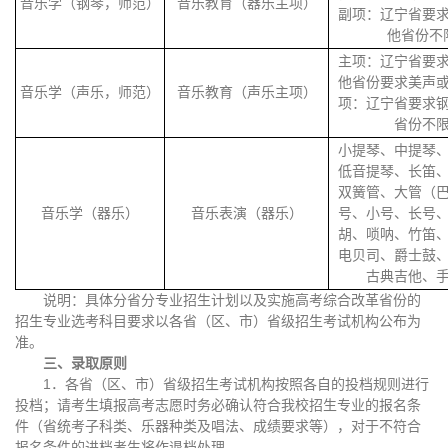
音乐学（钢琴，师范）
音乐教育（器乐主项）
副项：辽宁省要
他省份不
主项：辽宁省要
他省份要求美声
音乐学（声乐，师范）
音乐教育（声乐主项）
项：辽宁省要求
省份不
小提琴、中提琴
低音提琴、长笛
双簧管、大管（
音乐学（器乐）
音乐表演（器乐）
号、小号、长号
胡、唢呐、竹笛
电贝司、爵士鼓
古典吉他、
说明：具体分省分专业招生计划以及实施高考综合改革省份的
招生专业选考科目要求以各省（区、市）省级招生考试机构公布为
准。
三、录取原则
1．各省（区、市）省级招生考试机构按照各自的投档规则进行
投档；请考生填报高考志愿时务必确认符合我校招生专业的报名条
件（省统考子科类、乐器种类及唱法、成绩要求等），对于不符合
报名条件的进档考生将作退档处理。