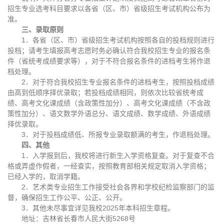
招生专业选考科目要求以各省（区、市）省级招生考试机构公布为
准。
三、录取原则
1．各省（区、市）省级招生考试机构按照各自的投档规则进行
投档；请考生填报高考志愿时务必确认符合我校招生专业的报名条
件（省统考成绩要求等），对于不符合报名条件的进档考生将作退
档处理。
2．对于符合我校招生专业报名条件的进档考生，按照投档成绩
由高到低顺序择优录取；若投档成绩相同，则依次比较省统考成
绩、高考文化课成绩（含政策性加分）、高考文化课成绩（不含政
策性加分）、语文数学外语总分、语文成绩、数学成绩、外语成绩
择优录取。
3．对于投档成绩低、所报专业录取额满的考生，作退档处理。
四、其他
1．入学报到后，我校将进行新生入学资格复查。对于复查不合
格或弄虚作假者，一经查实，按照教育部相关规定取消入学资格；
已经入学的，取消学籍。
2．艺术类专业招生工作接受社会各界和学校纪检监察部门的监
督，确保招生工作公平、公正、公开。
3．其他未尽事宜详见我校2025年本科招生章程。
地址：吉林省长春市人民大街5268号