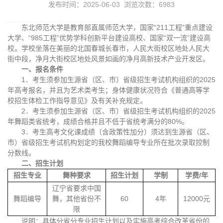
发布时间：2025-06-03 浏览次数：
6983
东北师范大学是教育部直属师范大学，国家“211工程”重点建设
大学、“985工程”优势学科创新平台建设高校、国家“双一流”建设高
校。学校坐落在美丽的北国春城长春市，人民大街校区地处人民大
街中段，净月大街校区地处风景如画的净月高新技术产业开发区。
一、报名条件
1．考生须参加生源省（区、市）省级招生考试机构组织的2025
年高考报名，并且为艺术类考生；身体健康状况符合《普通高等学
校招生体检工作指导意见》及有关补充规定。
2．考生须参加生源省（区、市）省级招生考试机构组织的2025
年舞蹈类省统考，成绩合格并且不低于省统考满分的80%。
3．考生高考文化课成绩（含政策性加分）须达到生源省（区、
市）省级招生考试机构划定的我校舞蹈编导专业所在批次录取控制
分数线。
二、招生计划
招生专业
舞种要求
招生计划
学制
学费/年
辽宁省要求中国
舞蹈编导
舞，其他省份不
60
4年
12000元
限
说明：具体分省分专业招生计划以及实施高考综合改革省份的