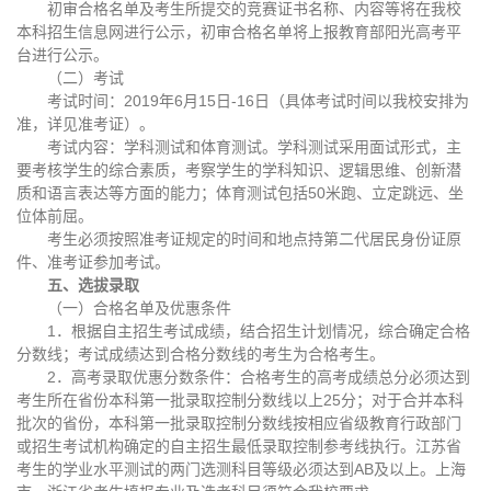
初审合格名单及考生所提交的竞赛证书名称、内容等将在我校
本科招生信息网进行公示，初审合格名单将上报教育部阳光高考平
台进行公示。
（二）考试
考试时间：2019年6月15日-16日（具体考试时间以我校安排为
准，详见准考证）。
考试内容：学科测试和体育测试。学科测试采用面试形式，主
要考核学生的综合素质，考察学生的学科知识、逻辑思维、创新潜
质和语言表达等方面的能力；体育测试包括50米跑、立定跳远、坐
位体前屈。
考生必须按照准考证规定的时间和地点持第二代居民身份证原
件、准考证参加考试。
五、选拔录取
（一）合格名单及优惠条件
1．根据自主招生考试成绩，结合招生计划情况，综合确定合格
分数线；考试成绩达到合格分数线的考生为合格考生。
2．高考录取优惠分数条件：合格考生的高考成绩总分必须达到
考生所在省份本科第一批录取控制分数线以上25分；对于合并本科
批次的省份，本科第一批录取控制分数线按相应省级教育行政部门
或招生考试机构确定的自主招生最低录取控制参考线执行。江苏省
考生的学业水平测试的两门选测科目等级必须达到AB及以上。上海