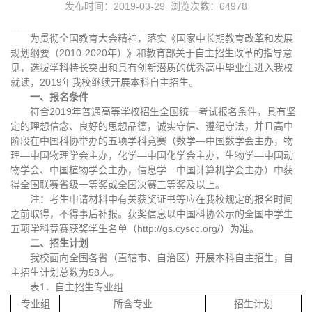
发布时间：2019-03-29 浏览次数：
64978
为贯彻全国教育大会精神，落实《国家中长期教育改革和发展
规划纲要（2010-2020年）》和教育部关于自主招生改革的指导意
见，选拔学科特长突出和具有创新潜质的优秀高中毕业生进入我校
就读，2019年我校继续开展本科自主招生。
一、报名条件
符合2019年普通高等学校招生全国统一考试报名条件，具有坚
定的理想信念、良好的思想品德，诚实守信、遵纪守法，并且高中
阶段在中国科协举办的五项学科竞赛（数学—中国数学会主办，物
理—中国物理学会主办，化学—中国化学会主办，生物学—中国动
物学会、中国植物学会主办，信息学—中国计算机学会主办）中获
得全国联赛省级一等奖或全国决赛三等奖及以上。
注：考生申请材料中有关获奖证书等应在我校规定的报名时间
之前取得，不得事后补报。获奖信息以中国科协公示的全国中学生
五项学科竞赛获奖学生名单（http://gs.cyscc.org/）为准。
二、招生计划
我校面向全国各省（直辖市、自治区）开展本科自主招生，自
主招生计划总数为58人。
表1．自主招生专业组
专业组
所含专业
招生计划