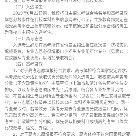
市、浙江省考生填报专业及选考科目须符合我校要求。
（二）入选考生
2019年6月22日前，我校将自主招生考试合格名单和高考录取
优惠分数条件在我校本科招生信息网进行公示，并按教育部规定在
阳光高考平台上报审核和公示。经审核通过和各级公示合格的考生
为我校自主招生入选考生。
（三）高考志愿
入选考生必须在高考所在省份自主招生相应批次第一院校志愿
填报我校，专业志愿必须填报自主招生专业组所含专业（见表1）；
建议服从专业调剂，以增加录取机会。
（四）高考录取
1．对于高考志愿填报符合要求、高考体检符合国家规定要求、
高考成绩总分达到录取优惠分数条件的入选考生，我校按高考实考
分数（不含政策性加分）由高至低（上海市和浙江省按照考生位次
排序）以及专业志愿顺序由先至后原则，结合各专业招生计划情
况，在自主招生专业组所含专业范围内（见表1）为考生安排录取专
业；专业志愿分数级差以我校2019年本科招生章程规定为准。同一
专业录取时，若等效分（实考分减去专业志愿分数级差）相同，优
先录取实考分高的考生；若实考分相同，优先录取政策性加分高的
考生；若政策性加分相同，优先录取相关科目成绩高的考生（依次
比较数学、语文、外语）。
2．对于高考志愿填报不符合要求、高考体检不符合国家规定要