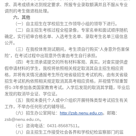
求、高考成绩未达到规定要求、所报专业录取额满并且不服从专业
调剂的考生做退档处理。
六、其他
（一）自主招生在学校招生工作领导小组的领导下进行。
（二）自主招生考核过程全程录像，专家名单和面试顺序随机
确定，实行初审合格名单、入选考生名单、录取考生名单三级信息
公开。
（三）在我校体育测试期间，考生须自行购买“人身意外伤害保
险”，在考试过程中出现意外伤害由考生自行承担。
（四）考生须承诺提交的所有材料客观、真实。对查实提供虚
假申请材料的学生，我校将依照相关规定取消其自主招生相应资
格，并将有关情况通报考生所在地省级招生考试机构，由有关省级
招生考试机构依照相关规定取消其高考相应资格，并视情节轻重暂
停1-3年参加各类国家教育考试。入学后发现的取消其学籍，毕业后
发现的取消毕业证、学位证。
（五）我校未委托个人或中介组织开展特殊类型考试招生有关
工作，不举办任何形式的辅导班。
（六）招生办公室网址：
http://zsb.nenu.edu.cn
。邮箱：
zsb@nenu.edu.cn。
（七）咨询电话：0431-85687511。
（八）自主招生工作接受社会各界和学校纪检监察部门的监