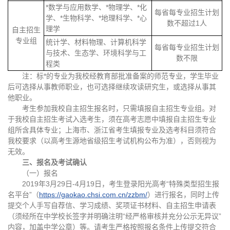
*数学与应用数学、*物理学、*化
每省每专业招生计划
学、*生物科学、*地理科学、*心
数不超过1人
理学
自主招生
专业组
统计学、材料物理、计算机科学
每省每专业招生计划
与技术、生态学、环境科学与工
数不限
程类
注：标*的专业为我校经教育部批准备案的师范专业，学生毕业
后可选择从事教师职业，也可选择继续攻读研究生，或选择从事其
他职业。
考生参加我校自主招生报名时，只需填报自主招生专业组。对
于我校自主招生考试入选考生，须在高考志愿中填报自主招生专业
组所含具体专业；上海市、浙江省考生填报专业及选考科目须符合
我校要求（以高考生源地省级招生考试机构公布为准），否则视为
无效。
三、报名及考试确认
（一）报名
2019年3月29日-4月19日，考生登录阳光高考“特殊类型招生报
名平台”（
https://gaokao.chsi.com.cn/zzbm/
）进行报名，同时上传
提交个人手写自荐信、学习成绩、奖项证书材料、自主招生申请表
（须经所在中学校长签字并明确注明“经严格审核并充分公示无异议”
内容，加盖中学公章）等。请考生严格按照报名条件上传提交符合