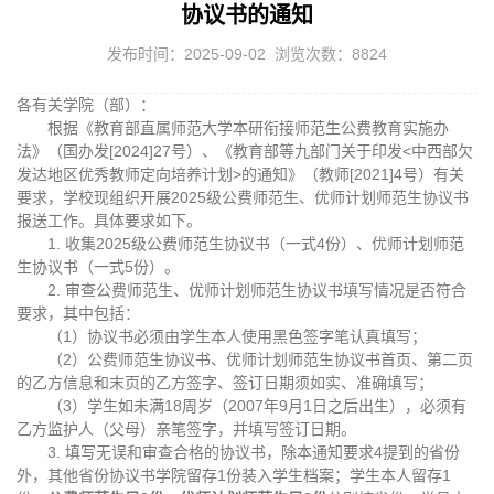
协议书的通知
发布时间：2025-09-02 浏览次数：
8824
各有关学院（部）：
根据《教育部直属师范大学本研衔接师范生公费教育实施办
法》（国办发[2024]27号）、《教育部等九部门关于印发<中西部欠
发达地区优秀教师定向培养计划>的通知》（教师[2021]4号）有关
要求，学校现组织开展2025级公费师范生、优师计划师范生协议书
报送工作。具体要求如下。
1. 收集2025级公费师范生协议书（一式4份）、优师计划师范
生协议书（一式5份）。
2. 审查公费师范生、优师计划师范生协议书填写情况是否符合
要求，其中包括：
（1）协议书必须由学生本人使用黑色签字笔认真填写；
（2）公费师范生协议书、优师计划师范生协议书首页、第二页
的乙方信息和末页的乙方签字、签订日期须如实、准确填写；
（3）学生如未满18周岁（2007年9月1日之后出生），必须有
乙方监护人（父母）亲笔签字，并填写签订日期。
3. 填写无误和审查合格的协议书，除本通知要求4提到的省份
外，其他省份协议书学院留存1份装入学生档案；学生本人留存1