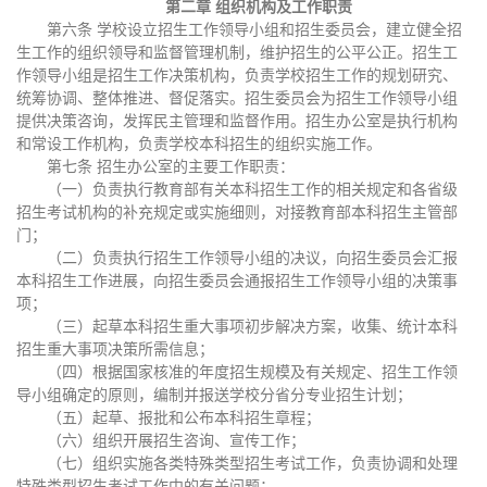
第二章 组织机构及工作职责
第六条 学校设立招生工作领导小组和招生委员会，建立健全招
生工作的组织领导和监督管理机制，维护招生的公平公正。招生工
作领导小组是招生工作决策机构，负责学校招生工作的规划研究、
统筹协调、整体推进、督促落实。招生委员会为招生工作领导小组
提供决策咨询，发挥民主管理和监督作用。招生办公室是执行机构
和常设工作机构，负责学校本科招生的组织实施工作。
第七条 招生办公室的主要工作职责：
（一）负责执行教育部有关本科招生工作的相关规定和各省级
招生考试机构的补充规定或实施细则，对接教育部本科招生主管部
门；
（二）负责执行招生工作领导小组的决议，向招生委员会汇报
本科招生工作进展，向招生委员会通报招生工作领导小组的决策事
项；
（三）起草本科招生重大事项初步解决方案，收集、统计本科
招生重大事项决策所需信息；
（四）根据国家核准的年度招生规模及有关规定、招生工作领
导小组确定的原则，编制并报送学校分省分专业招生计划；
（五）起草、报批和公布本科招生章程；
（六）组织开展招生咨询、宣传工作；
（七）组织实施各类特殊类型招生考试工作，负责协调和处理
特殊类型招生考试工作中的有关问题；