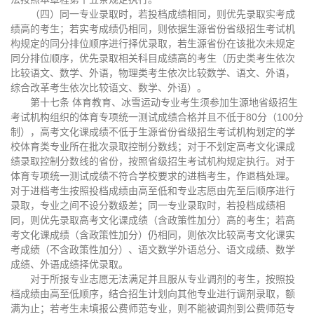
（四）同一专业录取时，若投档成绩相同，则优先录取实考成
绩高的考生；若实考成绩仍相同，则依据生源省份省级招生考试机
构规定的同分排位顺序进行择优录取，若生源省份在该批次未规定
同分排位顺序，优先录取相关科目成绩高的考生（历史类考生依次
比较语文、数学、外语，物理类考生依次比较数学、语文、外语，
综合改革考生依次比较语文、数学、外语）。
第十七条 体育教育、冰雪运动专业考生须参加生源地省级招生
考试机构组织的体育专项统一测试成绩合格并且不低于80分（100分
制），高考文化课成绩不低于生源省份省级招生考试机构划定的学
校体育类专业所在批次录取控制分数线；对于不划定高考文化课成
绩录取控制分数线的省份，按照省级招生考试机构规定执行。对于
体育专项统一测试成绩不符合学校要求的进档考生，作退档处理。
对于进档考生按照投档成绩由高至低和专业志愿由先至后顺序进行
录取，专业之间不设分数级差；同一专业录取时，若投档成绩相
同，则优先录取高考文化课成绩（含政策性加分）高的考生；若高
考文化课成绩（含政策性加分）仍相同，则依次比较高考文化课实
考成绩（不含政策性加分）、语文数学外语总分、语文成绩、数学
成绩、外语成绩择优录取。
对于所报专业志愿无法满足并且服从专业调剂的考生，按照投
档成绩由高至低顺序，结合招生计划向其他专业进行调剂录取，额
满为止；若考生未填报公费师范专业，则不能被调剂到公费师范专