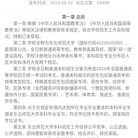
发布时间：2024-06-02 浏览次数：
58498
第一章 总则
第一条 根据《中华人民共和国教育法》《中华人民共和国高等
教育法》等相关法律和教育部有关规定，结合学校招生工作实际情
况，特制订本章程。
第二条 学校全称为东北师范大学（国标代码4122010200），
是国家公办、全日制普通高等学校，教育部直属高校，国家“双一流”
建设高校。学校注册地址为吉林省长春市，本科招生专业分布在人
民大街和净月大街两个校区。
第三条 学校全日制普通本科招生对象为参加2024年全国普通高
等学校招生统一考试的考生，普通本科层次的招生包括普通高考和
特殊类型招生，特殊类型招生包括国家专项、高校专项、优师专
项、民族专项（含西藏高中班和新疆高中班、少数民族预科班、新
疆协作计划、国家民委专项）、艺术类、体育类、保送生、港澳台
侨生等。
第四条 对于在规定年限内达到所在专业毕业要求的本科毕业生
颁发东北师范大学本科毕业证书；符合学位授予条件的，颁发相应
学位证书。
第五条 东北师范大学本科招生工作坚持公平竞争、公正选拔、
公开透明，坚持德智体美劳全面考核、综合评价、择优录取。