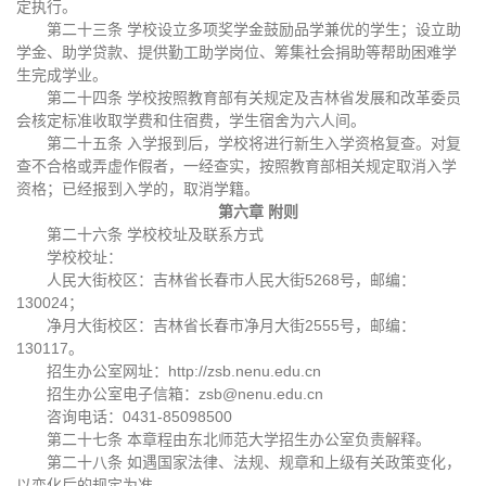
定执行。
第二十三条 学校设立多项奖学金鼓励品学兼优的学生；设立助
学金、助学贷款、提供勤工助学岗位、筹集社会捐助等帮助困难学
生完成学业。
第二十四条 学校按照教育部有关规定及吉林省发展和改革委员
会核定标准收取学费和住宿费，学生宿舍为六人间。
第二十五条 入学报到后，学校将进行新生入学资格复查。对复
查不合格或弄虚作假者，一经查实，按照教育部相关规定取消入学
资格；已经报到入学的，取消学籍。
第六章 附则
第二十六条 学校校址及联系方式
学校校址：
人民大街校区：吉林省长春市人民大街5268号，邮编：
130024；
净月大街校区：吉林省长春市净月大街2555号，邮编：
130117。
招生办公室网址：http://zsb.nenu.edu.cn
招生办公室电子信箱：zsb@nenu.edu.cn
咨询电话：0431-85098500
第二十七条 本章程由东北师范大学招生办公室负责解释。
第二十八条 如遇国家法律、法规、规章和上级有关政策变化，
以变化后的规定为准。