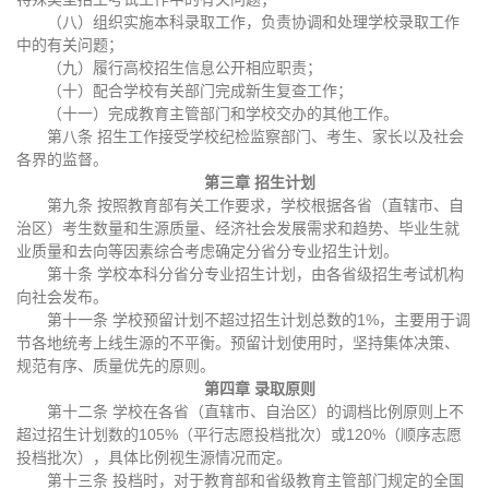
（八）组织实施本科录取工作，负责协调和处理学校录取工作
中的有关问题；
（九）履行高校招生信息公开相应职责；
（十）配合学校有关部门完成新生复查工作；
（十一）完成教育主管部门和学校交办的其他工作。
第八条 招生工作接受学校纪检监察部门、考生、家长以及社会
各界的监督。
第三章 招生计划
第九条 按照教育部有关工作要求，学校根据各省（直辖市、自
治区）考生数量和生源质量、经济社会发展需求和趋势、毕业生就
业质量和去向等因素综合考虑确定分省分专业招生计划。
第十条 学校本科分省分专业招生计划，由各省级招生考试机构
向社会发布。
第十一条 学校预留计划不超过招生计划总数的1%，主要用于调
节各地统考上线生源的不平衡。预留计划使用时，坚持集体决策、
规范有序、质量优先的原则。
第四章 录取原则
第十二条 学校在各省（直辖市、自治区）的调档比例原则上不
超过招生计划数的105%（平行志愿投档批次）或120%（顺序志愿
投档批次），具体比例视生源情况而定。
第十三条 投档时，对于教育部和省级教育主管部门规定的全国