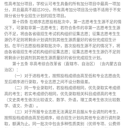
性高考加分项目，学校认可考生具备的所有加分项目中最高一项加
分，并且最高不超过20分。所有高考加分项目及分值不适用于不安
排分省分专业招生计划的招生项目。
第十四条 在顺序志愿投档批次中，第一志愿考生生源不足的情
况下，可录取非第一志愿考生；若符合条件的非第一志愿考生生源
仍不足，将由各省级招生考试机构组织征集志愿；征集志愿考生生
源仍不足则将剩余计划调剂到其他生源质量好的省份完成招生计
划。在平行志愿投档录取批次中，首次投档生源不足的情况下，将
由各省级招生考试机构组织征集志愿；征集志愿考生生源仍不足则
将剩余计划调剂到其他生源质量好的省份完成招生计划。
第十五条 非高考综合改革省（直辖市、自治区）（含内蒙古自
治区）：
（一）对于进档考生，按照投档成绩由高至低和专业志愿由先
至后顺序进行录取，专业志愿之间不设分数级差。
（二）同一专业录取时，若投档成绩相同，优先录取实考成绩
高的考生；若实考成绩仍相同，优先录取相关科目成绩高的考生
（文史类考生依次比较语文、数学、外语，理工类考生依次比较数
学、语文、外语）。
（三）对于所报专业志愿无法满足并且服从专业调剂的考生，
按照投档成绩由高至低顺序，结合招生计划向其他专业进行调剂录
取，额满为止。同一批次中包含多种性质类别（优师专项、公费师