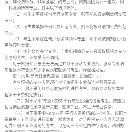
范、非公费师范、非师范等）的专业时，调剂范围为同一批次、同
一科类的所有专业，其中以下情况除外：
（1）考生未填报任何优师专项专业，则不能被调剂到优师专项
专业；
（2）考生未填报任何公费师范专业，则不能被调剂到公费师范
专业；
（3）考生未填报任何少数民族预科专业，则不能被调剂到少数
民族预科专业；
（4）中外合作办学专业、广播电视编导专业只录取填报本专业
志愿的考生，不接受专业调剂。
对于所报专业志愿无法满足并且不服从专业调剂、服从专业调
剂但是不符合调剂原则或录取额满的考生，作退档处理。
第十六条 高考综合改革省（直辖市、自治区）：
考生填报的专业志愿须符合学校招生专业和选考科目要求。
（一）对于采用顺序志愿投档的进档考生，录取办法按照本章
程第十五条规定执行。
（二）对于采用“专业+院校”平行志愿投档的进档考生，按照投
档成绩由高至低顺序进行录取，额满为止，不进行专业调剂。
（三）对于采用“院校专业组”平行志愿投档的进档考生，按照本
章程第十五条规定进行录取，额满为止。对于所报专业志愿无法满
足并且服从专业调剂的考生，可在同一专业组内进行调剂，调剂办
法按照本章程第十五条规定执行。