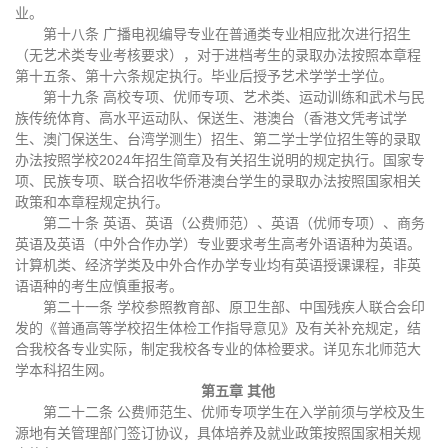
业。
第十八条 广播电视编导专业在普通类专业相应批次进行招生
（无艺术类专业考核要求），对于进档考生的录取办法按照本章程
第十五条、第十六条规定执行。毕业后授予艺术学学士学位。
第十九条 高校专项、优师专项、艺术类、运动训练和武术与民
族传统体育、高水平运动队、保送生、港澳台（香港文凭考试学
生、澳门保送生、台湾学测生）招生、第二学士学位招生等的录取
办法按照学校2024年招生简章及有关招生说明的规定执行。国家专
项、民族专项、联合招收华侨港澳台学生的录取办法按照国家相关
政策和本章程规定执行。
第二十条 英语、英语（公费师范）、英语（优师专项）、商务
英语及英语（中外合作办学）专业要求考生高考外语语种为英语。
计算机类、经济学类及中外合作办学专业均有英语授课课程，非英
语语种的考生应慎重报考。
第二十一条 学校参照教育部、原卫生部、中国残疾人联合会印
发的《普通高等学校招生体检工作指导意见》及有关补充规定，结
合我校各专业实际，制定我校各专业的体检要求。详见东北师范大
学本科招生网。
第五章 其他
第二十二条 公费师范生、优师专项学生在入学前须与学校及生
源地有关管理部门签订协议，具体培养及就业政策按照国家相关规