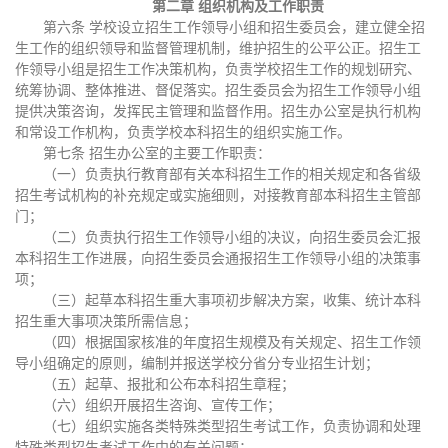
第二章 组织机构及工作职责
第六条 学校设立招生工作领导小组和招生委员会，建立健全招
生工作的组织领导和监督管理机制，维护招生的公平公正。招生工
作领导小组是招生工作决策机构，负责学校招生工作的规划研究、
统筹协调、整体推进、督促落实。招生委员会为招生工作领导小组
提供决策咨询，发挥民主管理和监督作用。招生办公室是执行机构
和常设工作机构，负责学校本科招生的组织实施工作。
第七条 招生办公室的主要工作职责：
（一）负责执行教育部有关本科招生工作的相关规定和各省级
招生考试机构的补充规定或实施细则，对接教育部本科招生主管部
门；
（二）负责执行招生工作领导小组的决议，向招生委员会汇报
本科招生工作进展，向招生委员会通报招生工作领导小组的决策事
项；
（三）起草本科招生重大事项初步解决方案，收集、统计本科
招生重大事项决策所需信息；
（四）根据国家核准的年度招生规模及有关规定、招生工作领
导小组确定的原则，编制并报送学校分省分专业招生计划；
（五）起草、报批和公布本科招生章程；
（六）组织开展招生咨询、宣传工作；
（七）组织实施各类特殊类型招生考试工作，负责协调和处理
特殊类型招生考试工作中的有关问题；