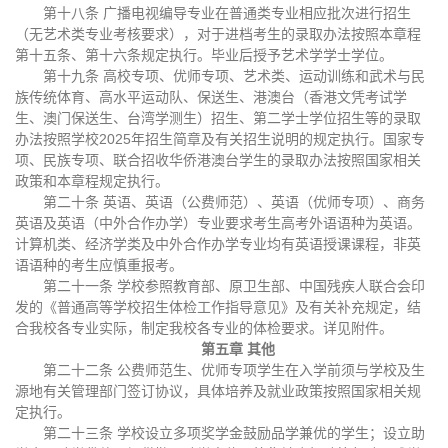
第十八条 广播电视编导专业在普通类专业相应批次进行招生
（无艺术类专业考核要求），对于进档考生的录取办法按照本章程
第十五条、第十六条规定执行。毕业后授予艺术学学士学位。
第十九条 高校专项、优师专项、艺术类、运动训练和武术与民
族传统体育、高水平运动队、保送生、港澳台（香港文凭考试学
生、澳门保送生、台湾学测生）招生、第二学士学位招生等的录取
办法按照学校2025年招生简章及有关招生说明的规定执行。国家专
项、民族专项、联合招收华侨港澳台学生的录取办法按照国家相关
政策和本章程规定执行。
第二十条 英语、英语（公费师范）、英语（优师专项）、商务
英语及英语（中外合作办学）专业要求考生高考外语语种为英语。
计算机类、经济学类及中外合作办学专业均有英语授课课程，非英
语语种的考生应慎重报考。
第二十一条 学校参照教育部、原卫生部、中国残疾人联合会印
发的《普通高等学校招生体检工作指导意见》及有关补充规定，结
合我校各专业实际，制定我校各专业的体检要求。详见附件。
第五章 其他
第二十二条 公费师范生、优师专项学生在入学前须与学校及生
源地有关管理部门签订协议，具体培养及就业政策按照国家相关规
定执行。
第二十三条 学校设立多项奖学金鼓励品学兼优的学生；设立助