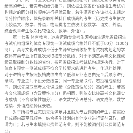
绩高的考生；若实考成绩仍相同，则依据生源省份省级招生考试机
构规定的同分排位顺序进行择优录取，若生源省份在该批次未规定
同分排位顺序，优先录取相关科目成绩高的考生（历史类考生依次
比较语文、数学、外语，物理类考生依次比较数学、语文、外语，
综合改革考生依次比较语文、数学、外语）。
第十七条 体育教育、冰雪运动专业考生须参加生源地省级招生
考试机构组织的体育专项统一测试成绩合格并且不低于80分（100分
制），高考文化课成绩不低于生源省份省级招生考试机构划定的学
校体育类专业所在批次录取控制分数线；对于不划定高考文化课成
绩录取控制分数线的省份，按照省级招生考试机构规定执行。对于
体育专项统一测试成绩不符合学校要求的进档考生，作退档处理。
对于进档考生按照投档成绩由高至低和专业志愿由先至后顺序进行
录取，专业之间不设分数级差；同一专业录取时，若投档成绩相
同，则优先录取高考文化课成绩（含政策性加分）高的考生；若高
考文化课成绩（含政策性加分）仍相同，则依次比较高考文化课实
考成绩（不含政策性加分）、语文数学外语总分、语文成绩、数学
成绩、外语成绩择优录取。
对于所报专业志愿无法满足并且服从专业调剂的考生，按照投
档成绩由高至低顺序，结合招生计划向其他专业进行调剂录取，额
满为止；若考生未填报公费师范专业，则不能被调剂到公费师范专
业。