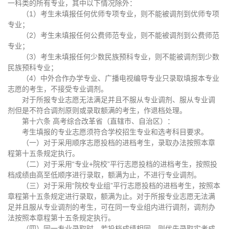
一科类的所有专业，其中以下情况除外：
（1）考生未填报任何优师专项专业，则不能被调剂到优师专项
专业；
（2）考生未填报任何公费师范专业，则不能被调剂到公费师范
专业；
（3）考生未填报任何少数民族预科专业，则不能被调剂到少数
民族预科专业；
（4）中外合作办学专业、广播电视编导专业只录取填报本专业
志愿的考生，不接受专业调剂。
对于所报专业志愿无法满足并且不服从专业调剂、服从专业调
剂但是不符合调剂原则或录取额满的考生，作退档处理。
第十六条 高考综合改革省（直辖市、自治区）：
考生填报的专业志愿须符合学校招生专业和选考科目要求。
（一）对于采用顺序志愿投档的进档考生，录取办法按照本章
程第十五条规定执行。
（二）对于采用“专业+院校”平行志愿投档的进档考生，按照投
档成绩由高至低顺序进行录取，额满为止，不进行专业调剂。
（三）对于采用“院校专业组”平行志愿投档的进档考生，按照本
章程第十五条规定进行录取，额满为止。对于所报专业志愿无法满
足并且服从专业调剂的考生，可在同一专业组内进行调剂，调剂办
法按照本章程第十五条规定执行。
（四）同一专业录取时，若投档成绩相同，则优先录取实考成