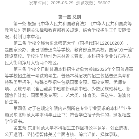
发布时间：2025-05-29 浏览次数：
56607
第一章 总则
第一条 根据《中华人民共和国教育法》《中华人民共和国高等
教育法》等相关法律和教育部有关规定，结合学校招生工作实际情
况，特制订本章程。
第二条 学校全称为东北师范大学（国标代码4122010200），
是国家公办、全日制普通高等学校，教育部直属高校，国家“双一流”
建设高校。学校注册地址为吉林省长春市，本科招生专业分布在人
民大街和净月大街两个校区。
第三条 学校全日制普通本科招生对象为参加2025年全国普通高
等学校招生统一考试的考生，普通本科层次的招生包括普通高考和
特殊类型招生，特殊类型招生包括国家专项、高校专项、优师专
项、民族专项（含西藏高中班和新疆高中班、少数民族预科班、新
疆协作计划、国家民委专项）、艺术类、体育类、保送生、港澳台
侨生等。
第四条 对于在规定年限内达到所在专业毕业要求的本科毕业生
颁发东北师范大学本科毕业证书；符合学位授予条件的，颁发相应
学位证书。
第五条 东北师范大学本科招生工作坚持公平竞争、公正选拔、
公开透明，坚持德智体美劳全面考核、综合评价、择优录取。