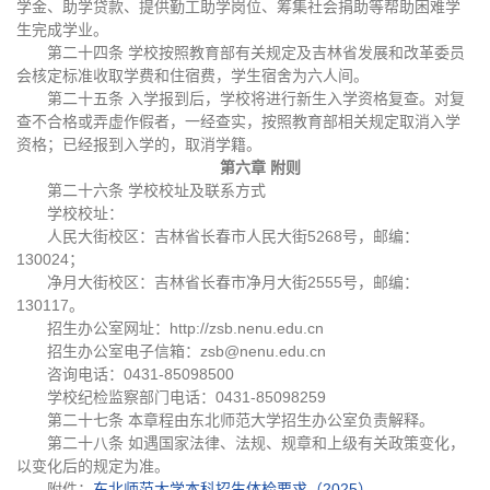
学金、助学贷款、提供勤工助学岗位、筹集社会捐助等帮助困难学
生完成学业。
第二十四条 学校按照教育部有关规定及吉林省发展和改革委员
会核定标准收取学费和住宿费，学生宿舍为六人间。
第二十五条 入学报到后，学校将进行新生入学资格复查。对复
查不合格或弄虚作假者，一经查实，按照教育部相关规定取消入学
资格；已经报到入学的，取消学籍。
第六章 附则
第二十六条 学校校址及联系方式
学校校址：
人民大街校区：吉林省长春市人民大街5268号，邮编：
130024；
净月大街校区：吉林省长春市净月大街2555号，邮编：
130117。
招生办公室网址：http://zsb.nenu.edu.cn
招生办公室电子信箱：zsb@nenu.edu.cn
咨询电话：0431-85098500
学校纪检监察部门电话：0431-85098259
第二十七条 本章程由东北师范大学招生办公室负责解释。
第二十八条 如遇国家法律、法规、规章和上级有关政策变化，
以变化后的规定为准。
附件：
东北师范大学本科招生体检要求（2025）