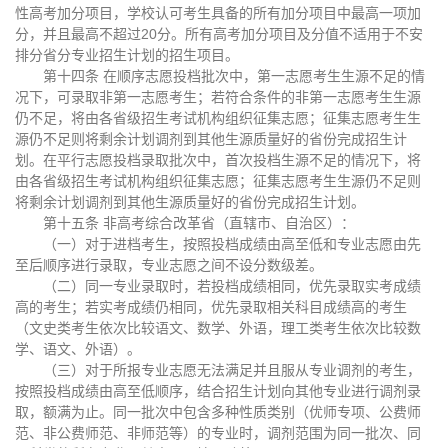
性高考加分项目，学校认可考生具备的所有加分项目中最高一项加
分，并且最高不超过20分。所有高考加分项目及分值不适用于不安
排分省分专业招生计划的招生项目。
第十四条 在顺序志愿投档批次中，第一志愿考生生源不足的情
况下，可录取非第一志愿考生；若符合条件的非第一志愿考生生源
仍不足，将由各省级招生考试机构组织征集志愿；征集志愿考生生
源仍不足则将剩余计划调剂到其他生源质量好的省份完成招生计
划。在平行志愿投档录取批次中，首次投档生源不足的情况下，将
由各省级招生考试机构组织征集志愿；征集志愿考生生源仍不足则
将剩余计划调剂到其他生源质量好的省份完成招生计划。
第十五条 非高考综合改革省（直辖市、自治区）：
（一）对于进档考生，按照投档成绩由高至低和专业志愿由先
至后顺序进行录取，专业志愿之间不设分数级差。
（二）同一专业录取时，若投档成绩相同，优先录取实考成绩
高的考生；若实考成绩仍相同，优先录取相关科目成绩高的考生
（文史类考生依次比较语文、数学、外语，理工类考生依次比较数
学、语文、外语）。
（三）对于所报专业志愿无法满足并且服从专业调剂的考生，
按照投档成绩由高至低顺序，结合招生计划向其他专业进行调剂录
取，额满为止。同一批次中包含多种性质类别（优师专项、公费师
范、非公费师范、非师范等）的专业时，调剂范围为同一批次、同