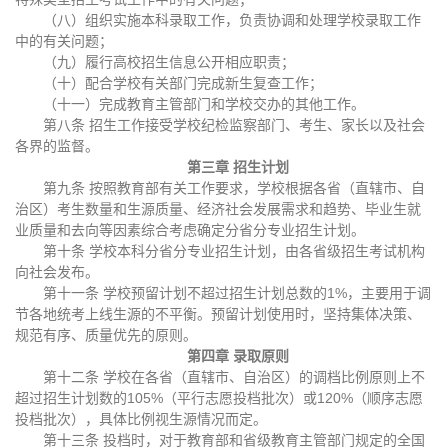
（八）组织实施本科录取工作，负责协调和处理学校录取工作
中的有关问题；
（九）履行高校招生信息公开相应职责；
（十）配合学校有关部门完成新生复查工作；
（十一）完成教育主管部门和学校交办的其他工作。
第八条 招生工作接受学校纪检监察部门、考生、家长以及社会
各界的监督。
第三章 招生计划
第九条 按照教育部有关工作要求，学校根据各省（直辖市、自
治区）考生数量和生源质量、经济社会发展需求和趋势、毕业生就
业质量和去向等因素综合考虑确定分省分专业招生计划。
第十条 学校本科分省分专业招生计划，由各省级招生考试机构
向社会发布。
第十一条 学校预留计划不超过招生计划总数的1%，主要用于调
节各地统考上线生源的不平衡。预留计划使用时，坚持集体决策、
规范有序、质量优先的原则。
第四章 录取原则
第十二条 学校在各省（直辖市、自治区）的调档比例原则上不
超过招生计划数的105%（平行志愿投档批次）或120%（顺序志愿
投档批次），具体比例视生源情况而定。
第十三条 投档时，对于教育部和省级教育主管部门规定的全国