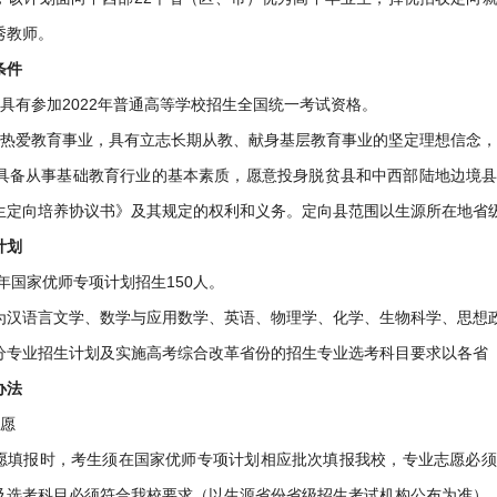
秀教师。
条件
须具有参加2022年普通高等学校招生全国统一考试资格。
须热爱教育事业，具有立志长期从教、献身基层教育事业的坚定理想信念
生须具备从事基础教育行业的基本素质，愿意投身脱贫县和中西部陆地边境
生定向培养协议书》及其规定的权利和义务。定向县范围以生源所在地省
计划
2年国家优师专项计划招生150人。
为汉语言文学、数学与应用数学、英语、物理学、化学、生物科学、思想
分专业招生计划及实施高考综合改革省份的招生专业选考科目要求以各省
办法
志愿
愿填报时，考生须在国家优师专项计划相应批次填报我校，专业志愿必须
及选考科目必须符合我校要求（以生源省份省级招生考试机构公布为准）