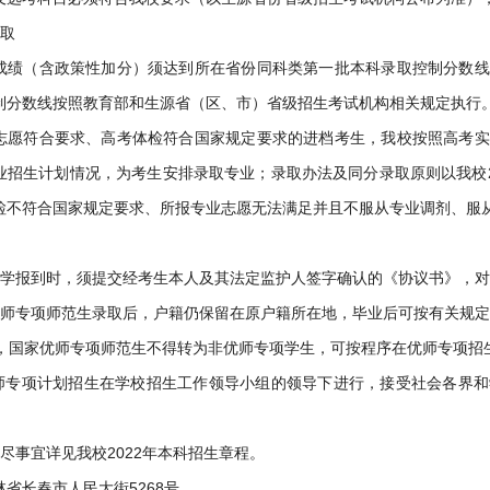
录取
成绩（含政策性加分）须达到所在省份同科类第一批本科录取控制分数线
制分数线按照教育部和生源省（区、市）省级招生考试机构相关规定执行
志愿符合要求、高考体检符合国家规定要求的进档考生，我校按照高考实
业招生计划情况，为考生安排录取专业；录取办法及同分录取原则以我校2
检不符合国家规定要求、所报专业志愿无法满足并且不服从专业调剂、服
入学报到时，须提交经考生本人及其法定监护人签字确认的《协议书》，
优师专项师范生录取后，户籍仍保留在原户籍所在地，毕业后可按有关规
学后，国家优师专项师范生不得转为非优师专项学生，可按程序在优师专项招
优师专项计划招生在学校招生工作领导小组的领导下进行，接受社会各界
尽事宜详见我校2022年本科招生章程。
省长春市人民大街5268号