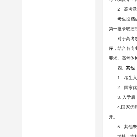
2．高考
考生投档
第一批录取控
对于高考
序，结合各专
要求、高考体
四、其他
1．考生
2．国家
3. 入
4.国家
开。
5．其他未
地址：吉林