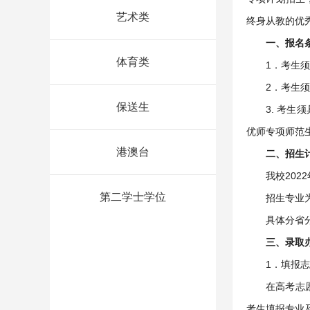
艺术类
终身从教的优
一、报名
体育类
1．考生
2．考生
保送生
3. 考
优师专项师范
港澳台
二、招生
我校202
第二学士学位
招生专业
具体分省
三、录取
1．填报
在高考志
考生填报专业