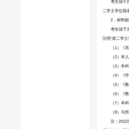
考生须于20
二学士学位报
2．材料
考生须于
注明“第二学
（1）《
（2）本
（3）本
（4）《
（5）《
（6）《
（7）本
（8）与
注：20