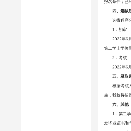
报名条件；已
四、选拔
选拔程序
1．初审
2022
第二学士学位
2．考核
2022
五、录取
根据考核
生，我校将按
六、其他
1．第二
发毕业证书和