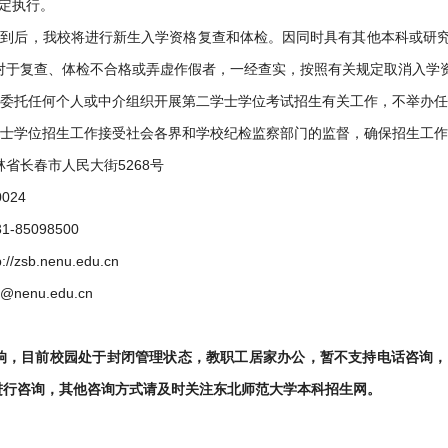
）规定执行。
报到后，我校将进行新生入学资格复查和体检。因同时具有其他本科或研
对于复查、体检不合格或弄虚作假者，一经查实，按照有关规定取消入学
未委托任何个人或中介组织开展第二学士学位考试招生有关工作，不举办
学士学位招生工作接受社会各界和学校纪检监察部门的监督，确保招生工
省长春市人民大街5268号
024
-85098500
//zsb.nenu.edu.cn
nenu.edu.cn
，目前校园处于封闭管理状态，教职工居家办公，暂不支持电话咨询，请通过本
sb 进行咨询，其他咨询方式请及时关注东北师范大学本科招生网。