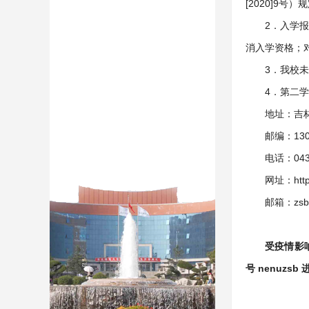
[2020]9号
2．入学
消入学资格；
3．我校
4．第二
地址：吉林
邮编：130
电话：0431
网址：http:
邮箱：zsb@
受疫情影响
号 nenuz