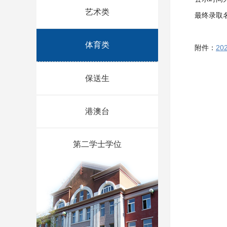
艺术类
最终录取
体育类
附件：
2
保送生
港澳台
第二学士学位