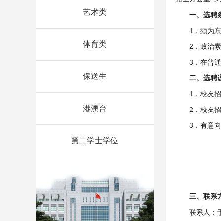
艺术类
一、选聘
1．须为
体育类
2．政治
3．在普
保送生
二、选聘
1．校友
港澳台
2．校友
3．有意
第二学士学位
三、联系
联系人：于