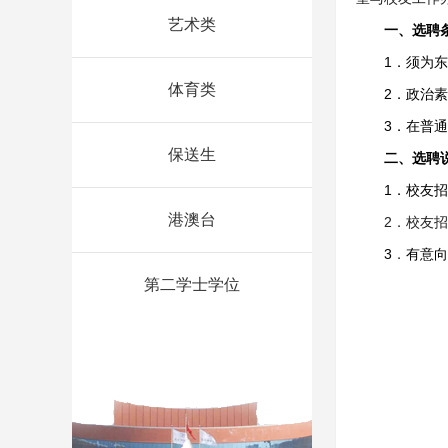
艺术类
一、选聘
1
．须为东
体育类
2
．政治素
3
．在普通
保送生
二、选聘
1
．校友招
港澳台
2
．校友招
3
．
有意向
第二学士学位