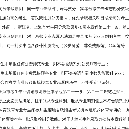
同分录取原则：同一专业录取时，若等效分（实考分减去专业志愿分数
性加分高的考生；若政策性加分仍相同，优先录取相关科目成绩高的考生
、外语）。浙江省、上海市考生同分录取原则按照本章程第二十一条、第
专业调剂原则：对于所报专业志愿无法满足并且服从专业调剂的考生，
止。同一批次中包含多种性质类别（公费师范、非公费师范、非师范等）
考生未填报任何公费师范专业，则不会被调剂到公费师范专业；
考生未填报任何少数民族预科专业，则不会被调剂到少数民族预科专业；
外合作办学专业只录取填报本专业志愿的考生，不接受专业调剂。
上海市考生专业调剂原则按照本章程第二十一条、第二十二条规定执行。
专业志愿无法满足并且不服从专业调剂、服从专业调剂但是不符合调剂原
体育教育专业考生须参加生源地省级招生考试机构组织的体育专项统一测试
份体育类本科一批录取控制分数线。对于进档考生的录取办法按本章程第
自主招生、高校专项计划、艺术类、高水平运动队、运动训练和武术与