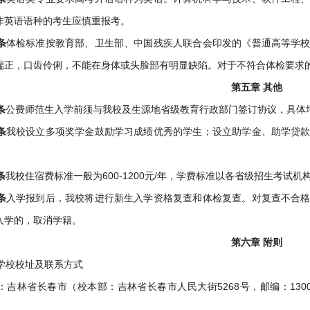
非英语语种的考生应慎重报考。
条
体检标准按教育部、卫生部、中国残疾人联合会印发的《普通高等学
端正，口齿伶俐，不能在身体或头脸部有明显缺陷。对于不符合体检要求
第五章 其他
条
公费师范生入学前须与我校及生源地省级教育行政部门签订协议，具体
条
我校设立多项奖学金鼓励学习成绩优秀的学生；设立助学金、助学贷
条
我校住宿费标准一般为600-1200元/年，学费标准以各省级招生考试机
条
入学报到后，我校将进行新生入学资格复查和体检复查。对复查不合
入学的，取消学籍。
第六章 附则
学校校址及联系方式
：吉林省长春市（校本部：吉林省长春市人民大街5268号，邮编：130