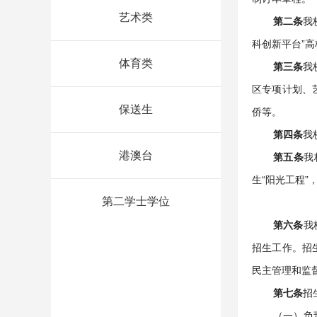
艺术类
第二条
我
科创新平台”
体育类
第三条
我
区专项计划、
保送生
侨等。
第四条
我
港澳台
第五条
我
生“阳光工程
第二学士学位
第六条
我
招生工作。招
民主管理和监
第七条
招
（一）负