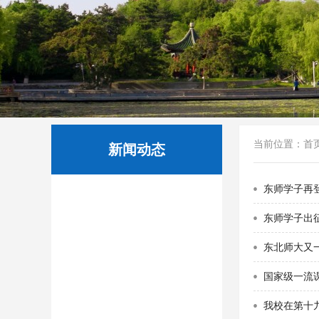
当前位置：
首
新闻动态
东师学子再
东师学子出
东北师大又
国家级一流
我校在第十