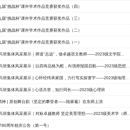
九届“挑战杯”课外学术作品竞赛获奖作品（四）
九届“挑战杯”课外学术作品竞赛获奖作品（三）
九届“挑战杯”课外学术作品竞赛获奖作品（二）
九届“挑战杯”课外学术作品竞赛获奖作品（一）
标兵班集体风采展示｜师道“志远”，做卓越语文教师——2023级文学院...
标兵班集体风采展示｜以四有品格为舵，向强师报国启航——2023级思想...
标兵班集体风采展示 | 心怀经纬承家国，力行笃实探寰宇——2023级地理...
标兵班集体风采展示 | 心语共答，知行同长——2023级心理班
精神 | 原创舞台剧《坚定的攀登者——陆家羲》在东师上演
标兵班集体风采展示｜对标卓越教师 坚定美育理想——2023级美术学（师..
学80周年校庆公告（第一号）