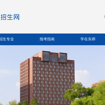
招生专业
报考指南
学在东师