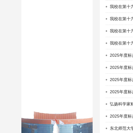
我校在第十
我校在第十
我校在第十
我校在第十
2025年度
2025年度
2025年度
2025年度
弘扬科学家
2025年度
东北师范大