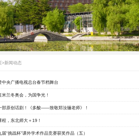
页
>
新闻动态
登中央广播电视总台春节档舞台
征米兰冬奥会，为国争光！
一部原创话剧！《多酸——致敬郑汝骊老师》！
课程，东北师大＋19！
九届“挑战杯”课外学术作品竞赛获奖作品（五）