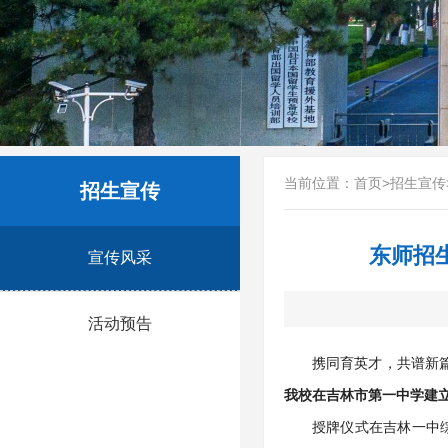
当前位置：
首页
>
招生宣传
招生宣传
东师招
宣传风采
活动预告
携同育英才，共谱新篇
我校在吉林市第一中学建
授牌仪式在吉林一中