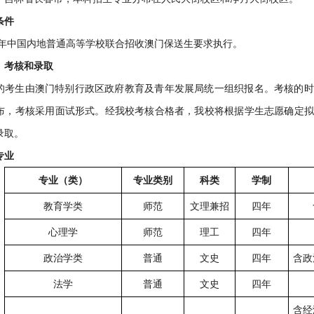
条件
25年中国内地普通高等学校联合招收澳门保送生要求执行。
、考核和录取
的考生由澳门特别行政区政府教育及青年发展局统一组织报名。考核的时
布，考核采用面试形式。经我校考核合格者，我校将根据学生志愿确定拟
录取。
专业
专业
（类）
专业类别
科类
学制
教育学类
师范
文理兼招
四年
心理学
师范
理工
四年
政治学类
普通
文史
四年
含政
法学
普通
文史
四年
含经