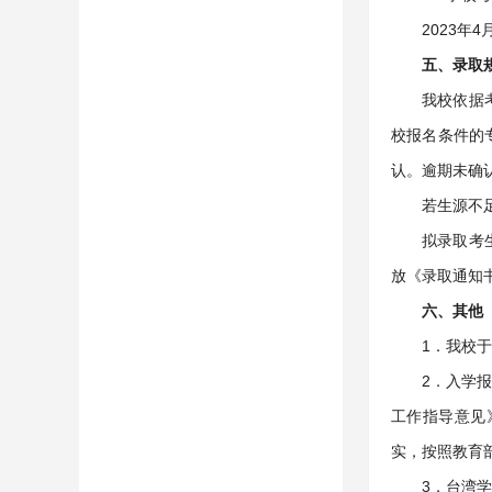
2023年
五、录取
我校依据
校报名条件的
认。逾期未确
若生源不
拟录取考
放《录取通知
六、其他
1．我校
2．入学
工作指导意见
实，按照教育
3．台湾