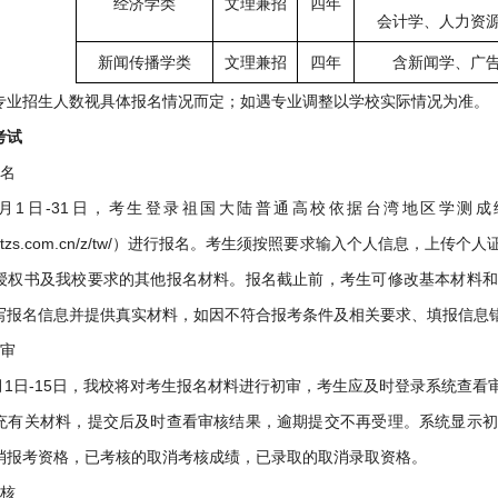
经济学类
文理兼招
四年
会计学、人力资
新闻传播学类
文理兼招
四年
含新闻学、广
专业招生人数视具体报名情况而定；如遇专业调整以学校实际情况为准。
考试
报名
年3月1日-31日，考生登录祖国大陆普通高校依据台湾地区学测成绩 招
www.gatzs.com.cn/z/tw/）进行报名。考生须按照要求输入个人信
授权书及我校要求的其他报名材料。报名截止前，考生可修改基本材料和
写报名信息并提供真实材料，如因不符合报考条件及相关要求、填报信息
初审
年4月1日-15日，我校将对考生报名材料进行初审，考生应及时登录系统
充有关材料，提交后及时查看审核结果，逾期提交不再受理。系统显示初
消报考资格，已考核的取消考核成绩，已录取的取消录取资格。
考核