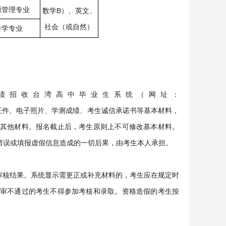
源管理专业
数学B）、英文、
社会（或自然）
告学专业
 收 台 湾 高 中 毕 业 生 系 统 （ 网 址 ：
息，上传个人证件、电子照片、学测成绩、考生诚信承诺书等基本材料，
其他材料。报名截止后，考生原则上不可修改基本材料。
错误或填报虚假信息造成的一切后果，由考生本人承担。
查看审核结果。系统显示需更正或补充材料的，考生应在规定时
审不通过的考生不得参加考核和录取。资格造假的考生按