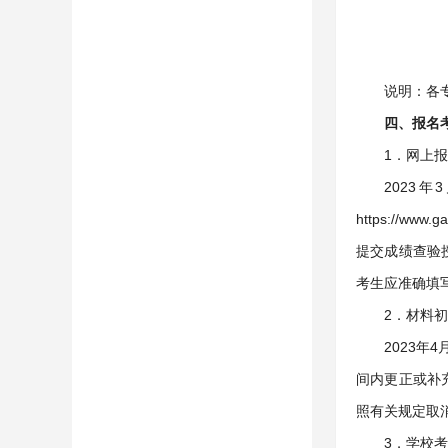
说明：各
四、报名
1．网上
2023
https://
提交成绩查验
考生应准确填
2．材料
2023
间内更正或补
照有关规定取
3．学校