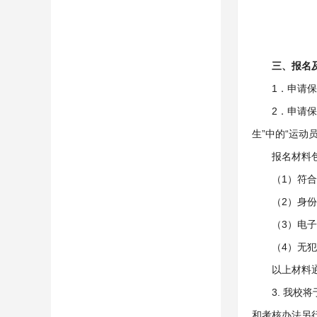
三
、
报名
1．申请
2．申请保送
生”中的“运
报名材料
（1）符
（2）身
（3）电
（4）无
以上材料
3. 我校
和考核办法另