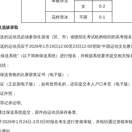
单板滑雪
女
0-2
花样滑冰
不限
0-1
及选拔录取
保送的运动员必须参加生源省（区、市）省级招生考试机构组织的高考报
的运动员应于2026年1月19日12:00至23日12:00登陆“中国运动文化教育网”
动员保送系统”（以下简称保送系统）进行报名，并根据系统要求提交相关
包括：
合保送资格的比赛获奖证书（电子版）；
份证（正反面电子版），如有曾用名的，还应提交本人户口本页（电子版
子证件照；
犯罪记录证明。
通过保送系统提交，原件由运动员保存备查。
将于2026年1月24日-2月3日对报名考生进行资格审核，并组织通过资
行通知。