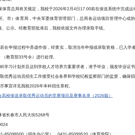
国家体育总局有关规定，我校于2026年2月4日17:00前在保送系统中完
省（区、市）体育局，中央军委体育管理部门，总局各运动项目管理中心或
核、公示。经教育部批准后，我校依据文件办理录取手续。
员若在申报过程中弄虚作假，经查实，取消当年申报或录取资格，已入学
》（教育部33号令）进行处理。
本科学习计划并且达到学校人才培养方案要求者，准予毕业，颁发毕业证
录取优秀运动员招生工作接受社会各界和学校纪检监察部门的监督，确保
尽事宜详见我校2026年本科招生章程。
合高校保送录取优秀运动员的竞赛项目及赛事名录（2026版）
省长春市人民大街5268号
024
1-85098500（招生办公室）、0431-85099520（体育学院）