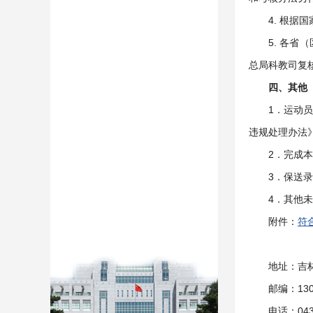
4. 根据
5. 各
总局科教司复
四、其他
1．运动
违规处理办法
2．完成
3．保送
4．其他未
附件：
符
地址：吉林
邮编：130
电话：043