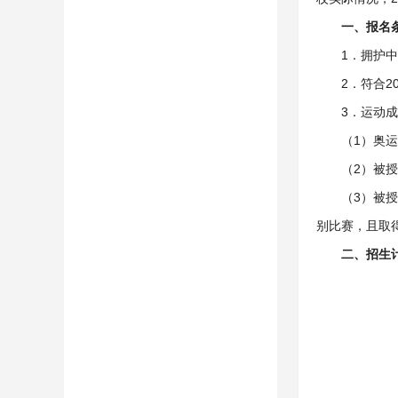
一、
报名
1．拥护
2．符合
3．运动
（1）奥
（2）被
（3）被
别比赛，且取
二、招生