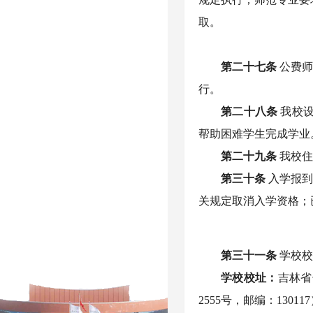
取。
第二十
七
条
公费
行。
第二十
八
条
我校
帮助困难学生完成学业
第二十
九
条
我校
第
三十
条
入学报
关规定取消入学资格；
第三十
一
条
学校
学校校址：
吉林省
2555号，邮编：13011