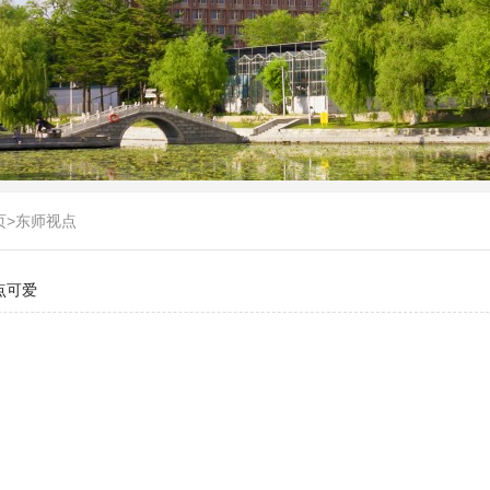
页
>
东师视点
点可爱